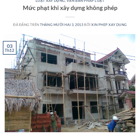
LUẬT XÂY DỰNG
,
VĂN BẢN PHÁP LUẬT
Mức phạt khi xây dựng không phép
ĐÃ ĐĂNG TRÊN
THÁNG MƯỜI HAI 3, 2013
BỞI
XIN PHEP XAY DUNG
03
Th12