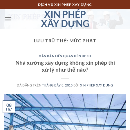
Chuyển
DỊCH VỤ XIN PHÉP XÂY DỰNG
đến
XIN PHÉP
nội
XÂY DỰNG
dung
LƯU TRỮ THẺ:
MỨC PHẠT
VĂN BẢN LIÊN QUAN ĐẾN XPXD
Nhà xưởng xây dựng không xin phép thì
xử lý như thế nào?
ĐÃ ĐĂNG TRÊN
THÁNG BẢY 8, 2015
BỞI
XIN PHEP XAY DUNG
08
Th7