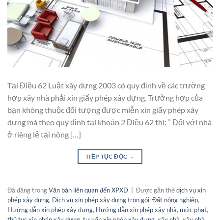
Tại Điều 62 Luật xây dựng 2003 có quy định về các trường
hợp xây nhà phải xin giấy phép xây dựng. Trường hợp của
bạn không thuộc đối tượng được miễn xin giấy phép xây
dựng mà theo quy định tại khoản 2 Điều 62 thì: ” Đối với nhà
ở riêng lẻ tại nông […]
TIẾP TỤC ĐỌC
→
Đã đăng trong
Văn bản liên quan đến XPXD
|
Được gắn thẻ
dịch vụ xin
phép xây dựng
,
Dịch vụ xin phép xây dựng trọn gói
,
Đất nông nghiệp
,
Hướng dẫn xin phép xây dựng
,
Hướng dẫn xin phép xây nhà
,
mức phạt
,
thủ tục xin phép xây dựng
,
tư vấn xin phép xây dựng
,
xây nhà
,
xây nhà