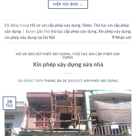
TIẾP TỤC ĐỌC
→
Đã đăng trong
Hồ sơ xin cấp phép xây dựng
,
Slider
,
Thủ tục xin cấp phép
xây dựng
|
Được gắn thẻ
thủ tục cấp phép xây dựng
,
Xin phép xây dựng
,
xin phép xây dựng tại Hà Nội
9
Nhận xét
HỒ SƠ XIN CẤP PHÉP XÂY DỰNG
,
THỦ TỤC XIN CẤP PHÉP XÂY
DỰNG
Xin phép xây dựng sửa nhà
ĐÃ ĐĂNG TRÊN
THÁNG BA 28, 2013
BỞI
XIN PHEP XAY DUNG
28
Th3