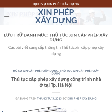
Chuyển
DỊCH VỤ XIN PHÉP XÂY DỰNG
đến
XIN PHÉP
nội
XÂY DỰNG
dung
LƯU TRỮ DANH MỤC:
THỦ TỤC XIN CẤP PHÉP XÂY
DỰNG
Các bài viết cung cấp thông tin Thủ tục xin cấp phép xây
dựng
HỒ SƠ XIN CẤP PHÉP XÂY DỰNG
,
THỦ TỤC XIN CẤP PHÉP XÂY
DỰNG
Thủ tục cấp phép xây dựng công trình nhà
ở tại Tp. Hà Nội
ĐÃ ĐĂNG TRÊN
THÁNG TƯ 3, 2013
BỞI
XIN PHEP XAY DUNG