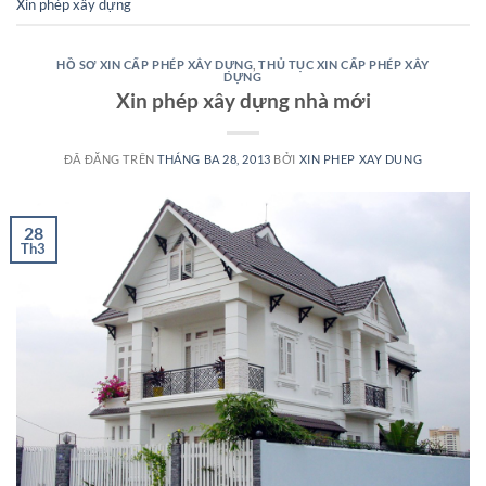
Xin phép xây dựng
HỒ SƠ XIN CẤP PHÉP XÂY DỰNG
,
THỦ TỤC XIN CẤP PHÉP XÂY
DỰNG
Xin phép xây dựng nhà mới
ĐÃ ĐĂNG TRÊN
THÁNG BA 28, 2013
BỞI
XIN PHEP XAY DUNG
28
Th3