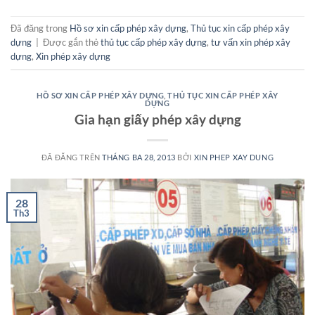
Đã đăng trong
Hồ sơ xin cấp phép xây dựng
,
Thủ tục xin cấp phép xây
dựng
|
Được gắn thẻ
thủ tục cấp phép xây dựng
,
tư vấn xin phép xây
dựng
,
Xin phép xây dựng
HỒ SƠ XIN CẤP PHÉP XÂY DỰNG
,
THỦ TỤC XIN CẤP PHÉP XÂY
DỰNG
Gia hạn giấy phép xây dựng
ĐÃ ĐĂNG TRÊN
THÁNG BA 28, 2013
BỞI
XIN PHEP XAY DUNG
28
Th3