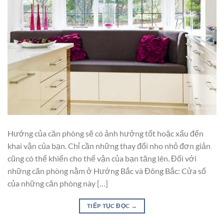
Hướng của căn phòng sẽ có ảnh hưởng tốt hoặc xấu đến
khai vận của bạn. Chỉ cần những thay đổi nho nhỏ đơn giản
cũng có thể khiến cho thế vận của bạn tăng lên. Đối với
những căn phòng nằm ở Hướng Bắc và Đông Bắc: Cửa sổ
của những căn phòng này […]
TIẾP TỤC ĐỌC
→