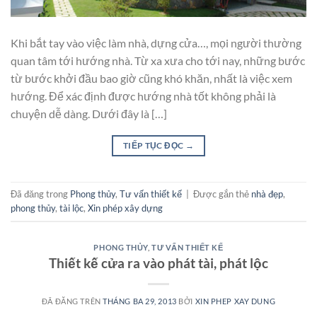
Khi bắt tay vào việc làm nhà, dựng cửa…, mọi người thường
quan tâm tới hướng nhà. Từ xa xưa cho tới nay, những bước
từ bước khởi đầu bao giờ cũng khó khăn, nhất là việc xem
hướng. Để xác định được hướng nhà tốt không phải là
chuyện dễ dàng. Dưới đây là […]
TIẾP TỤC ĐỌC
→
Đã đăng trong
Phong thủy
,
Tư vấn thiết kế
|
Được gắn thẻ
nhà đẹp
,
phong thủy
,
tài lộc
,
Xin phép xây dựng
PHONG THỦY
,
TƯ VẤN THIẾT KẾ
Thiết kế cửa ra vào phát tài, phát lộc
ĐÃ ĐĂNG TRÊN
THÁNG BA 29, 2013
BỞI
XIN PHEP XAY DUNG