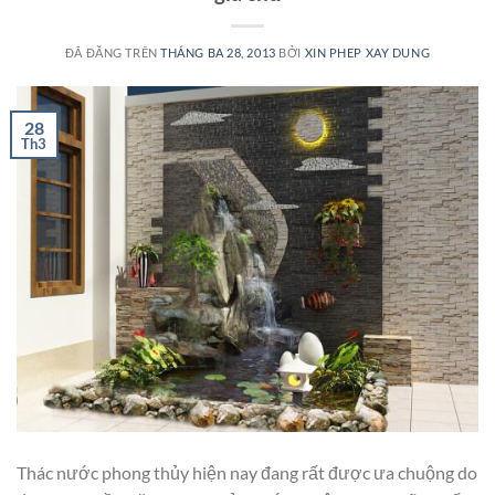
ĐÃ ĐĂNG TRÊN
THÁNG BA 28, 2013
BỞI
XIN PHEP XAY DUNG
28
Th3
Thác nước phong thủy hiện nay đang rất được ưa chuộng do