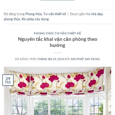
Đã đăng trong
Phong thủy
,
Tư vấn thiết kế
|
Được gắn thẻ
nhà đẹp
,
phong thủy
,
Xin phép xây dựng
PHONG THỦY
,
TƯ VẤN THIẾT KẾ
Nguyên tắc khai vận căn phòng theo
hướng
ĐÃ ĐĂNG TRÊN
THÁNG BA 29, 2013
BỞI
XIN PHEP XAY DUNG
29
Th3