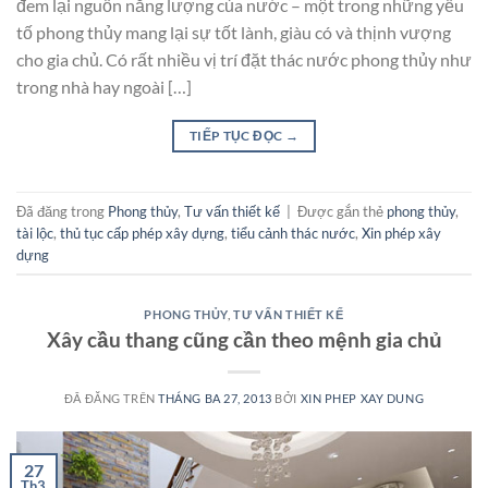
đem lại nguồn năng lượng của nước – một trong những yếu
tố phong thủy mang lại sự tốt lành, giàu có và thịnh vượng
cho gia chủ. Có rất nhiều vị trí đặt thác nước phong thủy như
trong nhà hay ngoài […]
TIẾP TỤC ĐỌC
→
Đã đăng trong
Phong thủy
,
Tư vấn thiết kế
|
Được gắn thẻ
phong thủy
,
tài lộc
,
thủ tục cấp phép xây dựng
,
tiểu cảnh thác nước
,
Xin phép xây
dựng
PHONG THỦY
,
TƯ VẤN THIẾT KẾ
Xây cầu thang cũng cần theo mệnh gia chủ
ĐÃ ĐĂNG TRÊN
THÁNG BA 27, 2013
BỞI
XIN PHEP XAY DUNG
27
Th3