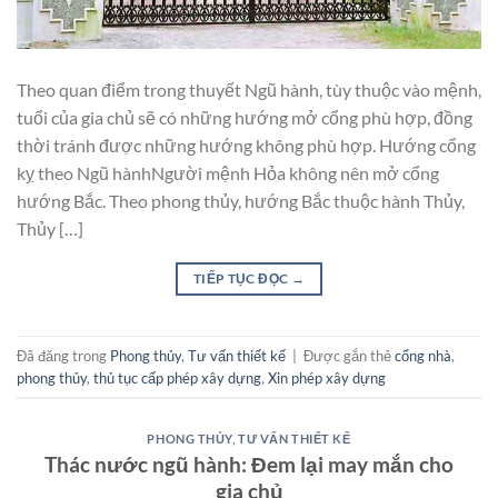
Theo quan điểm trong thuyết Ngũ hành, tùy thuộc vào mệnh,
tuổi của gia chủ sẽ có những hướng mở cổng phù hợp, đồng
thời tránh được những hướng không phù hợp. Hướng cổng
kỵ theo Ngũ hànhNgười mệnh Hỏa không nên mở cổng
hướng Bắc. Theo phong thủy, hướng Bắc thuộc hành Thủy,
Thủy […]
TIẾP TỤC ĐỌC
→
Đã đăng trong
Phong thủy
,
Tư vấn thiết kế
|
Được gắn thẻ
cổng nhà
,
phong thủy
,
thủ tục cấp phép xây dựng
,
Xin phép xây dựng
PHONG THỦY
,
TƯ VẤN THIẾT KẾ
Thác nước ngũ hành: Đem lại may mắn cho
gia chủ