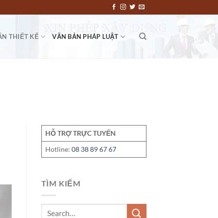
ẤN THIẾT KẾ
VĂN BẢN PHÁP LUẬT
HỖ TRỢ TRỰC TUYẾN
Hotline:
08 38 89 67 67
TÌM KIẾM