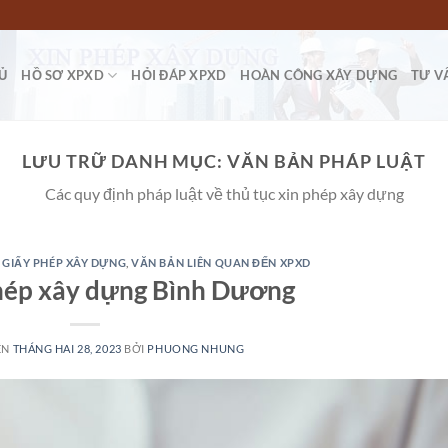
Ủ
HỒ SƠ XPXD
HỎI ĐÁP XPXD
HOÀN CÔNG XÂY DỰNG
TƯ V
LƯU TRỮ DANH MỤC:
VĂN BẢN PHÁP LUẬT
Các quy định pháp luật về thủ tục xin phép xây dựng
 GIẤY PHÉP XÂY DỰNG
,
VĂN BẢN LIÊN QUAN ĐẾN XPXD
phép xây dựng Bình Dương
ÊN
THÁNG HAI 28, 2023
BỞI
PHUONG NHUNG