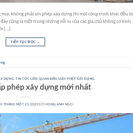
 mục không phải xin phép xây dựng thì mọi công trình khác đều b
 đây cũng là một trong những nỗi lo của các gia chủ không có kinh
ôi […]
TIẾP TỤC ĐỌC
→
ựng
ÂY DỰNG
,
TIN TỨC LIÊN QUAN ĐẾN GIẤY PHÉP XÂY DỰNG
ấp phép xây dựng mới nhất
ÊN
THÁNG MỘT 23, 2023
BỞI
HONG ANH NGO