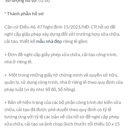
Số lượng hồ sơ
: 02 bộ
* Thành phần hồ sơ
Căn cứ Điều 46, 47 Nghị định 15/2021/NĐ-CP, hồ sơ đề
nghị cấp giấy phép xây dựng đối với trường hợp sửa chữa,
cải tạo, thiết kế
mẫu nhà đẹp
riêng lẻ gồm:
+ Đơn đề nghị cấp giấy phép sửa chữa, cải tạo công trình,
nhà ở riêng lẻ.
+ Một trong những giấy tờ chứng minh về quyền sở hữu,
quản lý, sử dụng công trình, nhà ở riêng lẻ theo quy định của
pháp luật (ví dụ như Sổ đỏ, Sổ hồng).
+ Bản vẽ hiện trạng của các bộ phận công trình dự kiến sửa
chữa, cải tạo đã được phê duyệt theo quy định có tỷ lệ
tương ứng với tỷ lệ các bản vẽ của hồ sơ đề nghị cấp phép
sửa chữa, cải tạo và ảnh chụp (kích thước tối thiểu 10 x 15