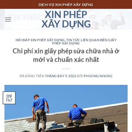
Chuyển
DỊCH VỤ XIN PHÉP XÂY DỰNG
đến
XIN PHÉP
nội
XÂY DỰNG
dung
HỎI ĐÁP XIN PHÉP XÂY DỰNG
,
TIN TỨC LIÊN QUAN ĐẾN GIẤY
PHÉP XÂY DỰNG
Chi phí xin giấy phép sửa chữa nhà ở
mới và chuẩn xác nhất
ĐÃ ĐĂNG TRÊN
THÁNG BẢY 9, 2022
BỞI
PHUONG NHUNG
09
Th7