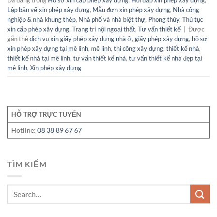
Lập bản vẽ xin phép xây dựng
,
Mẫu đơn xin phép xây dựng
,
Nhà công
nghiệp & nhà khung thép
,
Nhà phố và nhà biệt thự
,
Phong thủy
,
Thủ tục
xin cấp phép xây dựng
,
Trang trí nội ngoại thất
,
Tư vấn thiết kế
|
Được
gắn thẻ
dịch vụ xin giấy phép xây dựng nhà ở
,
giấy phép xây dựng
,
hồ sơ
xin phép xây dựng tại mê linh
,
mê linh
,
thi công xây dựng
,
thiết kế nhà
,
thiết kế nhà tại mê linh
,
tư vấn thiết kế nhà
,
tư vấn thiết kế nhà đẹp tại
mê linh
,
Xin phép xây dựng
HỖ TRỢ TRỰC TUYẾN
Hotline:
08 38 89 67 67
TÌM KIẾM