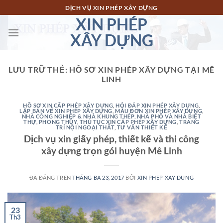
Chuyển
DỊCH VỤ XIN PHÉP XÂY DỰNG
đến
XIN PHÉP
nội
XÂY DỰNG
dung
LƯU TRỮ THẺ:
HỒ SƠ XIN PHÉP XÂY DỰNG TẠI MÊ
LINH
HỒ SƠ XIN CẤP PHÉP XÂY DỰNG
,
HỎI ĐÁP XIN PHÉP XÂY DỰNG
,
LẬP BẢN VẼ XIN PHÉP XÂY DỰNG
,
MẪU ĐƠN XIN PHÉP XÂY DỰNG
,
NHÀ CÔNG NGHIỆP & NHÀ KHUNG THÉP
,
NHÀ PHỐ VÀ NHÀ BIỆT
THỰ
,
PHONG THỦY
,
THỦ TỤC XIN CẤP PHÉP XÂY DỰNG
,
TRANG
TRÍ NỘI NGOẠI THẤT
,
TƯ VẤN THIẾT KẾ
Dịch vụ xin giấy phép, thiết kế và thi công
xây dựng trọn gói huyện Mê Linh
ĐÃ ĐĂNG TRÊN
THÁNG BA 23, 2017
BỞI
XIN PHEP XAY DUNG
23
Th3