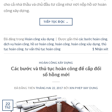
cho cả nhà thầu và chủ đầu tư cũng như nơi nộp hồ sơ hoàn
công xây dựng.
TIẾP TỤC ĐỌC
→
Đã đăng trong
Hoàn công xây dựng
|
Được gắn thẻ
các bước hoàn công
,
dịch vụ hoàn công
,
hồ sơ hoàn công
,
hoàn công
,
hoàn công xây dựng
,
thủ
tục hoàn công
,
tư vấn thủ tục hoàn công
1
Nhận xét
HOÀN CÔNG XÂY DỰNG
Các bước và thủ tục hoàn công để cấp đổi
sổ hồng mới
ĐÃ ĐĂNG TRÊN
THÁNG HAI 22, 2017
BỞI
XIN PHEP XAY DUNG
22
Th2