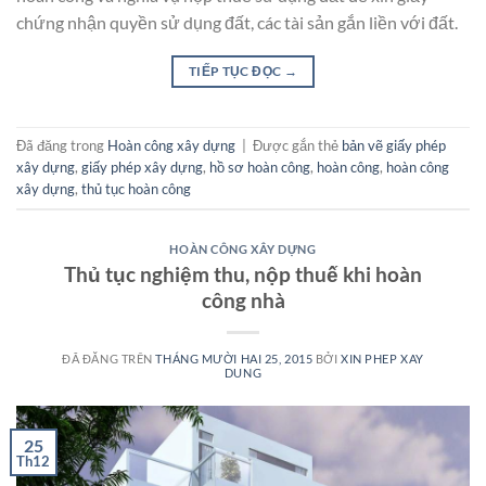
chứng nhận quyền sử dụng đất, các tài sản gắn liền với đất.
TIẾP TỤC ĐỌC
→
Đã đăng trong
Hoàn công xây dựng
|
Được gắn thẻ
bản vẽ giấy phép
xây dựng
,
giấy phép xây dựng
,
hồ sơ hoàn công
,
hoàn công
,
hoàn công
xây dựng
,
thủ tục hoàn công
HOÀN CÔNG XÂY DỰNG
Thủ tục nghiệm thu, nộp thuế khi hoàn
công nhà
ĐÃ ĐĂNG TRÊN
THÁNG MƯỜI HAI 25, 2015
BỞI
XIN PHEP XAY
DUNG
25
Th12