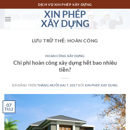
Chuyển
DỊCH VỤ XIN PHÉP XÂY DỰNG
đến
XIN PHÉP
nội
XÂY DỰNG
dung
LƯU TRỮ THẺ:
HOÀN CÔNG
HOÀN CÔNG XÂY DỰNG
Chi phí hoàn công xây dựng hết bao nhiêu
tiền?
ĐÃ ĐĂNG TRÊN
THÁNG MƯỜI HAI 7, 2017
BỞI
XIN PHEP XAY DUNG
07
Th12