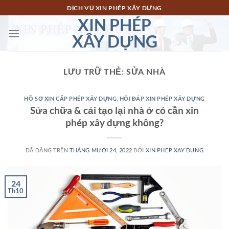
Chuyển
DỊCH VỤ XIN PHÉP XÂY DỰNG
đến
XIN PHÉP
nội
XÂY DỰNG
dung
LƯU TRỮ THẺ:
SỬA NHÀ
HỒ SƠ XIN CẤP PHÉP XÂY DỰNG
,
HỎI ĐÁP XIN PHÉP XÂY DỰNG
Sửa chữa & cải tạo lại nhà ở có cần xin
phép xây dựng không?
ĐÃ ĐĂNG TRÊN
THÁNG MƯỜI 24, 2022
BỞI
XIN PHEP XAY DUNG
24
Th10