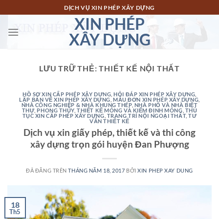
Chuyển
DỊCH VỤ XIN PHÉP XÂY DỰNG
đến
XIN PHÉP
nội
XÂY DỰNG
dung
LƯU TRỮ THẺ:
THIẾT KẾ NỘI THẤT
HỒ SƠ XIN CẤP PHÉP XÂY DỰNG
,
HỎI ĐÁP XIN PHÉP XÂY DỰNG
,
LẬP BẢN VẼ XIN PHÉP XÂY DỰNG
,
MẪU ĐƠN XIN PHÉP XÂY DỰNG
,
NHÀ CÔNG NGHIỆP & NHÀ KHUNG THÉP
,
NHÀ PHỐ VÀ NHÀ BIỆT
THỰ
,
PHONG THỦY
,
THIẾT KẾ MÓNG VÀ KIỂM ĐỊNH MÓNG
,
THỦ
TỤC XIN CẤP PHÉP XÂY DỰNG
,
TRANG TRÍ NỘI NGOẠI THẤT
,
TƯ
VẤN THIẾT KẾ
Dịch vụ xin giấy phép, thiết kế và thi công
xây dựng trọn gói huyện Đan Phượng
ĐÃ ĐĂNG TRÊN
THÁNG NĂM 18, 2017
BỞI
XIN PHEP XAY DUNG
18
Th5