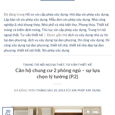
Đã đăng trong
Hồ sơ xin cấp phép xây dựng
,
Hỏi đáp xin phép xây dựng
,
Lập bản vẽ xin phép xây dựng
,
Mẫu đơn xin phép xây dựng
,
Nhà công
nghiệp & nhà khung thép
,
Nhà phố và nhà biệt thự
,
Phong thủy
,
Thiết kế
móng và kiểm định móng
,
Thủ tục xin cấp phép xây dựng
,
Trang trí nội
ngoại thất
,
Tư vấn thiết kế
|
Được gắn thẻ
dịch vụ xây dựng nhà uy tín
tại đan phượng
,
dịch vụ xây dựng tại đan phượng
,
thi công xây dựng
,
thi
công xây dựng tại đan phượng
,
thiết kế nhà
,
thiết kế nhà đẹp tại đan
phượng
,
thiết kế nội thất
,
Xin phép xây dựng
TRANG TRÍ NỘI NGOẠI THẤT
,
TƯ VẤN THIẾT KẾ
Căn hộ chung cư 2 phòng ngủ – sự lựa
chọn lý tưởng (P.2)
ĐÃ ĐĂNG TRÊN
THÁNG SÁU 20, 2014
BỞI
XIN PHEP XAY DUNG
20
Th6