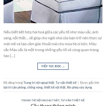
Nếu biết kết hợp hài hoà giữa các yếu tố như màu sắc, ánh
sáng, nội thất… sẽ giúp cho ngôi nhà của bạn trở nên thực sự
mát mẻ và tạo cảm giác thoải mái cho mùa hè oi bức. Màu
sắc Màu sắc là một trong những yếu tố vô cùng quan trọng
tạo […]
TIẾP TỤC ĐỌC
→
Đã đăng trong
Trang trí nội ngoại thất
,
Tư vấn thiết kế
|
Được gắn thẻ
bài trí căn phòng
,
chống nóng
,
thiết kế nội thất
,
Xin phép xây dựng
TRANG TRÍ NỘI NGOẠI THẤT
,
TƯ VẤN THIẾT KẾ
Cầu thang thông minh