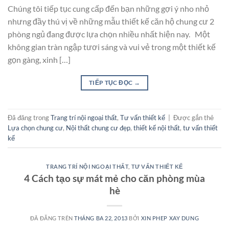
Chúng tôi tiếp tục cung cấp đến bạn những gợi ý nho nhỏ
nhưng đầy thú vị về những mẫu thiết kế căn hộ chung cư 2
phòng ngủ đang được lựa chọn nhiều nhất hiện nay. Một
không gian tràn ngập tươi sáng và vui vẻ trong một thiết kế
gọn gàng, xinh […]
TIẾP TỤC ĐỌC
→
Đã đăng trong
Trang trí nội ngoại thất
,
Tư vấn thiết kế
|
Được gắn thẻ
Lựa chọn chung cư
,
Nội thất chung cư đẹp
,
thiết kế nội thất
,
tư vấn thiết
kế
TRANG TRÍ NỘI NGOẠI THẤT
,
TƯ VẤN THIẾT KẾ
4 Cách tạo sự mát mẻ cho căn phòng mùa
hè
ĐÃ ĐĂNG TRÊN
THÁNG BA 22, 2013
BỞI
XIN PHEP XAY DUNG