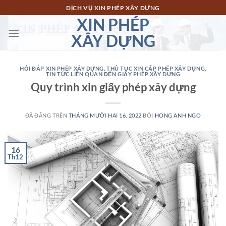
Chuyển
DỊCH VỤ XIN PHÉP XÂY DỰNG
đến
XIN PHÉP
nội
XÂY DỰNG
dung
HỎI ĐÁP XIN PHÉP XÂY DỰNG
,
THỦ TỤC XIN CẤP PHÉP XÂY DỰNG
,
TIN TỨC LIÊN QUAN ĐẾN GIẤY PHÉP XÂY DỰNG
Quy trình xin giấy phép xây dựng
ĐÃ ĐĂNG TRÊN
THÁNG MƯỜI HAI 16, 2022
BỞI
HONG ANH NGO
16
Th12