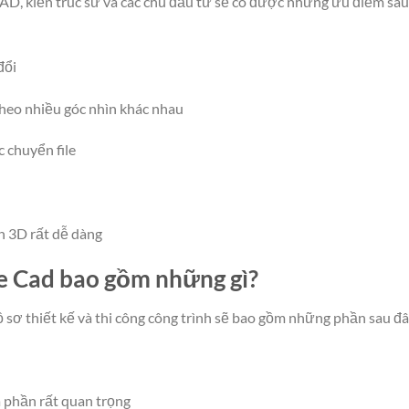
D, kiến trúc sư và các chủ đầu tư sẽ có được những ưu điểm sau
đổi
theo nhiều góc nhìn khác nhau
c chuyển file
h 3D rất dễ dàng
le Cad bao gồm những gì?
sơ thiết kế và thi công công trình sẽ bao gồm những phần sau đâ
à phần rất quan trọng