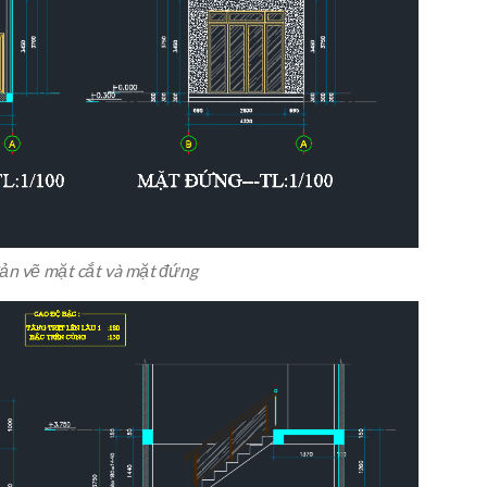
ản vẽ mặt cắt và mặt đứng