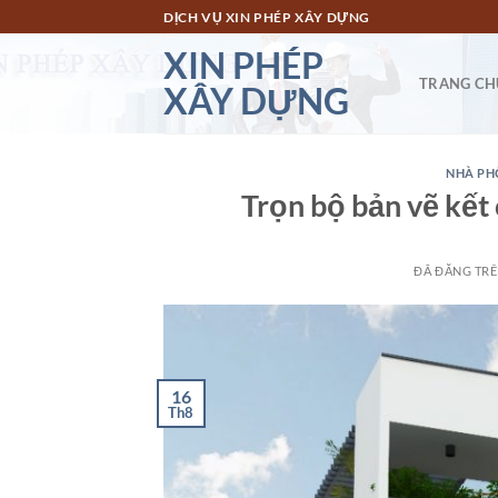
Chuyển
DỊCH VỤ XIN PHÉP XÂY DỰNG
đến
XIN PHÉP
nội
TRANG CH
XÂY DỰNG
dung
NHÀ PH
Trọn bộ bản vẽ kết 
ĐÃ ĐĂNG TR
16
Th8