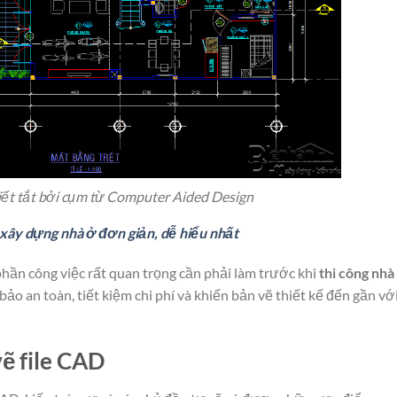
iết tắt bởi cụm từ Computer Aided Design
ây dựng nhà ở đơn giản, dễ hiểu nhất
 phần công việc rất quan trọng cần phải làm trước khi
thi công nhà
 bảo an toàn, tiết kiệm chi phí và khiến bản vẽ thiết kế đến gần vớ
vẽ file CAD