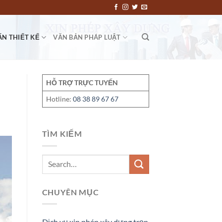
ẤN THIẾT KẾ
VĂN BẢN PHÁP LUẬT
HỖ TRỢ TRỰC TUYẾN
Hotline:
08 38 89 67 67
TÌM KIẾM
CHUYÊN MỤC
Dịch vụ xin phép xây dựng trọn