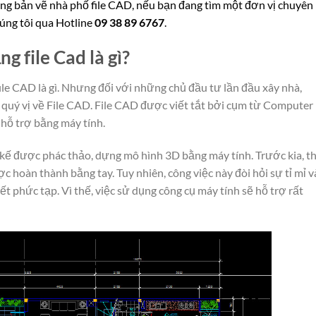
ững bản vẽ nhà phố file CAD, nếu bạn đang tìm một đơn vị chuyên
húng tôi qua Hotline
09 38 89 6767
.
g file Cad là gì?
file CAD là gì. Nhưng đối với những chủ đầu tư lần đầu xây nhà,
o quý vị về File CAD. File CAD được viết tắt bởi cụm từ Computer
 hỗ trợ bằng máy tính.
t kế được phác thảo, dựng mô hình 3D bằng máy tính. Trước kia, t
 hoàn thành bằng tay. Tuy nhiên, công việc này đòi hỏi sự tỉ mỉ v
iết phức tạp. Vì thế, việc sử dụng công cụ máy tính sẽ hỗ trợ rất