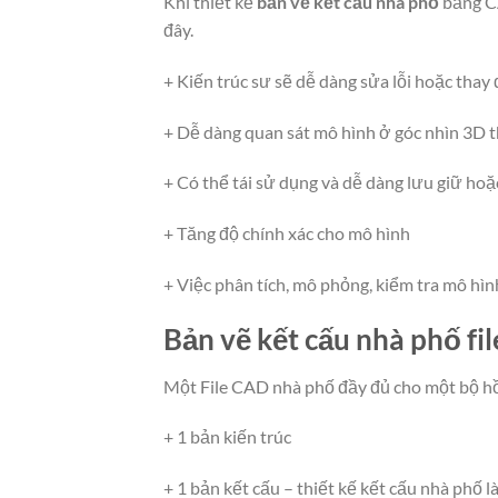
Khi thiết kế
bản vẽ kết cấu nhà phố
bằng CA
đây.
+ Kiến trúc sư sẽ dễ dàng sửa lỗi hoặc thay 
+ Dễ dàng quan sát mô hình ở góc nhìn 3D 
+ Có thể tái sử dụng và dễ dàng lưu giữ hoặ
+ Tăng độ chính xác cho mô hình
+ Việc phân tích, mô phỏng, kiểm tra mô hìn
Bản vẽ kết cấu nhà phố fi
Một File CAD nhà phố đầy đủ cho một bộ hồ 
+ 1 bản kiến trúc
+ 1 bản kết cấu – thiết kế kết cấu nhà phố l