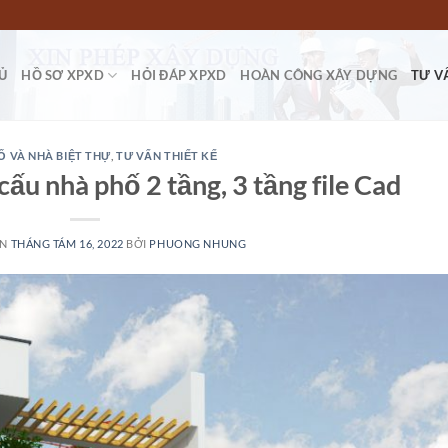
Ủ
HỒ SƠ XPXD
HỎI ĐÁP XPXD
HOÀN CÔNG XÂY DỰNG
TƯ V
Ố VÀ NHÀ BIỆT THỰ
,
TƯ VẤN THIẾT KẾ
cấu nhà phố 2 tầng, 3 tầng file Cad
ÊN
THÁNG TÁM 16, 2022
BỞI
PHUONG NHUNG