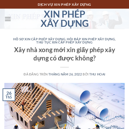
Chuyển
DỊCH VỤ XIN PHÉP XÂY DỰNG
đến
XIN PHÉP
nội
XÂY DỰNG
dung
HỒ SƠ XIN CẤP PHÉP XÂY DỰNG
,
HỎI ĐÁP XIN PHÉP XÂY DỰNG
,
THỦ TỤC XIN CẤP PHÉP XÂY DỰNG
Xây nhà xong mới xin giấy phép xây
dựng có được không?
ĐÃ ĐĂNG TRÊN
THÁNG NĂM 26, 2022
BỞI
THU HOAI
26
Th5