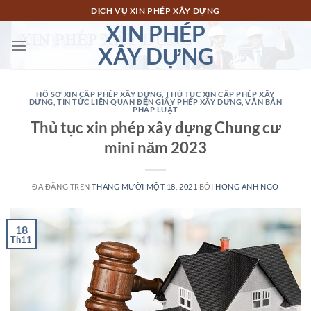
Chuyển
DỊCH VỤ XIN PHÉP XÂY DỰNG
đến
XIN PHÉP
nội
XÂY DỰNG
dung
HỒ SƠ XIN CẤP PHÉP XÂY DỰNG
,
THỦ TỤC XIN CẤP PHÉP XÂY
DỰNG
,
TIN TỨC LIÊN QUAN ĐẾN GIẤY PHÉP XÂY DỰNG
,
VĂN BẢN
PHÁP LUẬT
Thủ tục xin phép xây dựng Chung cư
mini năm 2023
ĐÃ ĐĂNG TRÊN
THÁNG MƯỜI MỘT 18, 2021
BỞI
HONG ANH NGO
18
Th11