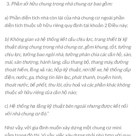
Phần sở hữu chung trong nhà chung cư bao gồm:
a) Phần diện tích nhà còn lại của nhà chung cư ngoài phần
diện tích thuộc sở hữu riêng quy định tại khoản 2 Điều này;
b) Không gian và hệ thống kết cấu chịu lực, trang thiết bị kỹ
thuật dùng chung trong nhà chung cư, gồm khung, cột, tường
chịu lực, tường bao ngôi nhà, tường phân chia các căn hộ, sàn,
mái, sân thượng, hành lang, cầu thang bộ, thang máy, đường
thoát hiểm, lồng xả rác, hộp kỹ thuật, nơi để xe, hệ thống cấp
điện, nước, ga, thông tin liên lạc, phát thanh, truyền hình,
thoát nước, bể phốt, thu lôi, cứu hoả và các phần khác không
thuộc sở hữu riêng của căn hộ nào;
c)
Hệ thống hạ tầng kỹ thuật bên ngoài nhưng được kết nối
với nhà chung cư đó.”
Như vậy, với gia đình muốn xây dựng một chung cư mini
nằm trong đô thị. Vì vậy, việc xây dựng phải phù hợp với quy