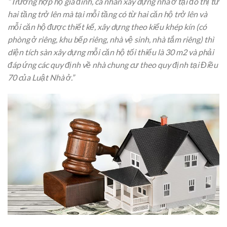
“Trường hợp hộ gia đình, cá nhân xây dựng nhà ở tại đô thị từ
hai tầng trở lên mà tại mỗi tầng có từ hai căn hộ trở lên và
mỗi căn hộ được thiết kế, xây dựng theo kiểu khép kín (có
phòng ở riêng, khu bếp riêng, nhà vệ sinh, nhà tắm riêng) thì
diện tích sàn xây dựng mỗi căn hộ tối thiểu là 30 m2 và phải
đáp ứng các quy định về nhà chung cư theo quy định tại Điều
70 của Luật Nhà ở.”