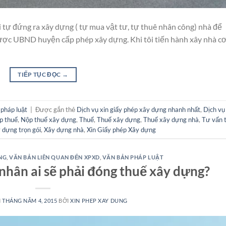
i tự đứng ra xây dựng ( tự mua vật tư, tự thuê nhân công) nhà để
ược UBND huyện cấp phép xây dựng. Khi tôi tiến hành xây nhà c
TIẾP TỤC ĐỌC
→
pháp luật
|
Được gắn thẻ
Dịch vụ xin giấy phép xây dựng nhanh nhất
,
Dịch vụ
p thuế
,
Nộp thuế xây dựng
,
Thuế
,
Thuế xây dựng
,
Thuế xây dựng nhà
,
Tư vấn 
 dựng trọn gói
,
Xây dựng nhà
,
Xin Giấy phép Xây dựng
NG
,
VĂN BẢN LIÊN QUAN ĐẾN XPXD
,
VĂN BẢN PHÁP LUẬT
nhân ai sẽ phải đóng thuế xây dựng?
N
THÁNG NĂM 4, 2015
BỞI
XIN PHEP XAY DUNG