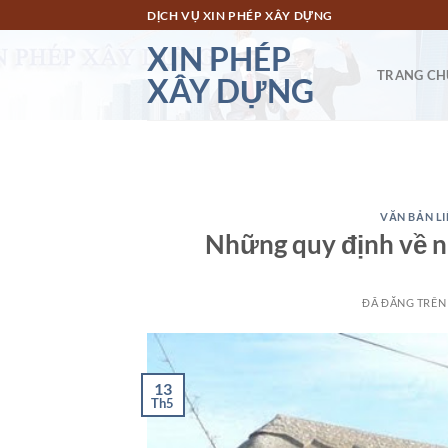
Chuyển
DỊCH VỤ XIN PHÉP XÂY DỰNG
đến
XIN PHÉP
nội
TRANG CH
XÂY DỰNG
dung
VĂN BẢN L
Những quy định về n
ĐÃ ĐĂNG TRÊ
13
Th5