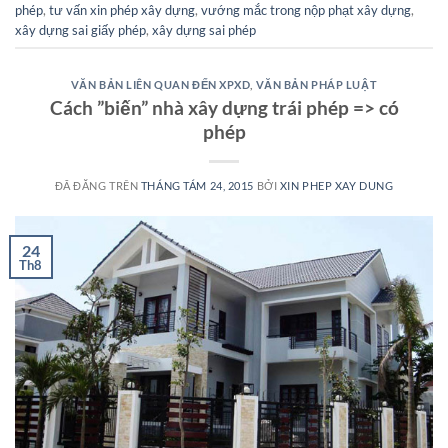
phép
,
tư vấn xin phép xây dựng
,
vướng mắc trong nộp phạt xây dựng
,
xây dựng sai giấy phép
,
xây dựng sai phép
VĂN BẢN LIÊN QUAN ĐẾN XPXD
,
VĂN BẢN PHÁP LUẬT
Cách ”biến” nhà xây dựng trái phép => có
phép
ĐÃ ĐĂNG TRÊN
THÁNG TÁM 24, 2015
BỞI
XIN PHEP XAY DUNG
24
Th8