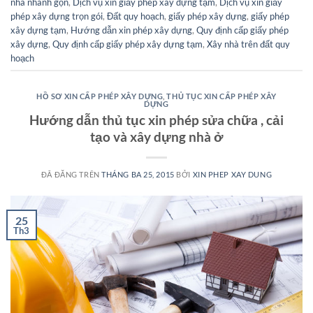
nhà nhanh gọn
,
Dịch vụ xin giấy phép xây dựng tạm
,
Dịch vụ xin giấy
phép xây dựng trọn gói
,
Đất quy hoạch
,
giấy phép xây dựng
,
giấy phép
xây dựng tạm
,
Hướng dẫn xin phép xây dựng
,
Quy định cấp giấy phép
xây dựng
,
Quy định cấp giấy phép xây dựng tạm
,
Xây nhà trên đất quy
hoạch
HỒ SƠ XIN CẤP PHÉP XÂY DỰNG
,
THỦ TỤC XIN CẤP PHÉP XÂY
DỰNG
Hướng dẫn thủ tục xin phép sửa chữa , cải
tạo và xây dựng nhà ở
ĐÃ ĐĂNG TRÊN
THÁNG BA 25, 2015
BỞI
XIN PHEP XAY DUNG
25
Th3