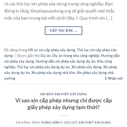
rõ các thủ tục xin phép xây dựng trong công nghiệp. Bạn
đừng lo lắng, Xinphepxaydung.org sẽ giải quyết mọi thắc
măc của bạn trong bài viết dưới đây: I. Quy trình xin […]
TIẾP TỤC ĐỌC
→
Đã đăng trong
Hồ sơ xin cấp phép xây dựng
,
Thủ tục xin cấp phép xây
dựng
|
Được gắn thẻ
Dự án
,
Dự án trong khu công nghiệp
,
Hướng dẫn
xin phép xây dựng
,
Hướng dẫn xin phép xây dựng dự án
,
Khu công
nghiệp
,
Thủ tục xin phép xây dựng dự án
,
Xin phép xây dựng
,
Xin phép
xây dựng dự án
,
Xin phép xây dựng nhà kho
,
Xin phép xây dựng nhà
xưởng
1
Nhận xét
HỎI ĐÁP XIN PHÉP XÂY DỰNG
Vi sao xin cấp phép nhưng chỉ được cấp
giấy phép xây dựng tạm thời?
ĐÃ ĐĂNG TRÊN
THÁNG NĂM 7, 2015
BỞI
XIN PHEP XAY DUNG