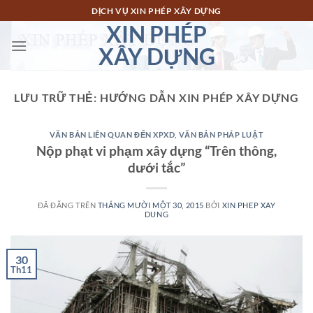
Chuyển
DỊCH VỤ XIN PHÉP XÂY DỰNG
đến
XIN PHÉP
nội
XÂY DỰNG
dung
LƯU TRỮ THẺ:
HƯỚNG DẪN XIN PHÉP XÂY DỰNG
VĂN BẢN LIÊN QUAN ĐẾN XPXD
,
VĂN BẢN PHÁP LUẬT
Nộp phạt vi phạm xây dựng “Trên thông,
dưới tắc”
ĐÃ ĐĂNG TRÊN
THÁNG MƯỜI MỘT 30, 2015
BỞI
XIN PHEP XAY
DUNG
30
Th11