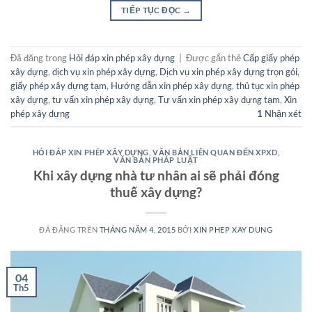
TIẾP TỤC ĐỌC
→
Đã đăng trong
Hỏi đáp xin phép xây dựng
|
Được gắn thẻ
Cấp giấy phép
xây dựng
,
dịch vụ xin phép xây dựng
,
Dịch vụ xin phép xây dựng trọn gói
,
giấy phép xây dựng tạm
,
Hướng dẫn xin phép xây dựng
,
thủ tục xin phép
xây dựng
,
tư vấn xin phép xây dựng
,
Tư vấn xin phép xây dựng tạm
,
Xin
phép xây dựng
1
Nhận xét
HỎI ĐÁP XIN PHÉP XÂY DỰNG
,
VĂN BẢN LIÊN QUAN ĐẾN XPXD
,
VĂN BẢN PHÁP LUẬT
Khi xây dựng nhà tư nhân ai sẽ phải đóng
thuế xây dựng?
ĐÃ ĐĂNG TRÊN
THÁNG NĂM 4, 2015
BỞI
XIN PHEP XAY DUNG
04
Th5