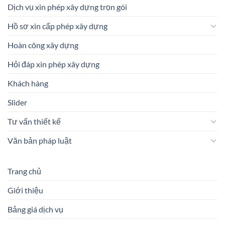
Dịch vụ xin phép xây dựng trọn gói
Hồ sơ xin cấp phép xây dựng
Hoàn công xây dựng
Hỏi đáp xin phép xây dựng
Khách hàng
Slider
Tư vấn thiết kế
Văn bản pháp luật
Trang chủ
Giới thiệu
Bảng giá dịch vụ