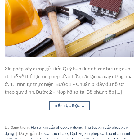
Xin phép xây dựng gửi đến Quý bạn đọc những hướng dẫn
cụ thể về thủ tục xin phép sửa chữa, cải tạo và xây dựng nhà
ở. 1. Trình tự thực hiện Bước 1 – Chuẩn bị đầy đủ hồ sơ
theo quy định. Bước 2 – Nộp hồ sơ tại Bộ phận tiếp […]
TIẾP TỤC ĐỌC
→
Đã đăng trong
Hồ sơ xin cấp phép xây dựng
,
Thủ tục xin cấp phép xây
dựng
|
Được gắn thẻ
Cải tạo nhà ở
,
Dịch vụ xin phép cải tạo nhà nhanh