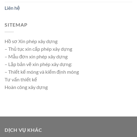
Liên hệ
SITEMAP
Hồ sơ Xin phép xây dựng
– Thủ tục xin cấp phép xây dựng
– Mẫu đơn xin phép xây dựng
– Lập bản vẽ xin phép xây dựng:
– Thiết kế móng và kiểm định móng
Tư vấn thiết kế
Hoàn công xây dựng
DỊCH VỤ KHÁC