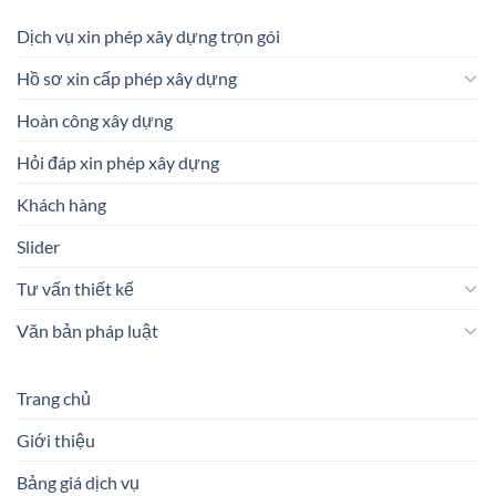
Dịch vụ xin phép xây dựng trọn gói
Hồ sơ xin cấp phép xây dựng
Hoàn công xây dựng
Hỏi đáp xin phép xây dựng
Khách hàng
Slider
Tư vấn thiết kế
Văn bản pháp luật
Trang chủ
Giới thiệu
Bảng giá dịch vụ