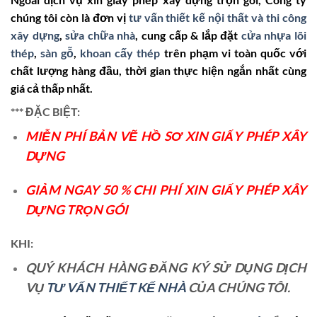
chúng tôi còn là đơn vị
tư vấn thiết kế nội thất và thi công
xây dựng
,
sửa chữa nhà
, cung cấp & lắp đặt
cửa nhựa lõi
thép
,
sàn gỗ
,
khoan cấy thép
trên phạm vi toàn quốc với
chất lượng hàng đầu, thời gian thực hiện ngắn nhất cùng
giá cả thấp nhất.
*** ĐẶC BIỆT:
MIỄN PHÍ BẢN VẼ HỒ SƠ XIN GIẤY PHÉP XÂY
DỰNG
GIẢM NGAY 50 % CHI PHÍ XIN GIẤY PHÉP XÂY
DỰNG TRỌN GÓI
KHI:
QUÝ KHÁCH HÀNG ĐĂNG KÝ SỬ DỤNG DỊCH
VỤ
TƯ VẤN THIẾT KẾ NHÀ
CỦA CHÚNG TÔI.