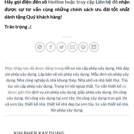
Hãy gọi điện đến số
Hotline hoặc truy cập
Liên hệ
để
nhận
được sự tư vấn cùng những chính sách ưu đãi tốt nhất
dành tặng Quý khách hàng!
Trân trọng ./.
Mục nhập này đã được đăng trong
Hồ sơ xin cấp phép xây dựng
,
Hỏi đáp
xin phép xây dựng
,
Lập bản vẽ xin phép xây dựng
,
Mẫu đơn xin phép xây
dựng
,
Nhà công nghiệp & nhà khung thép
,
Nhà phố và nhà biệt thự
,
Thủ
tục xin cấp phép xây dựng
,
Trang trí nội ngoại thất
,
Tư vấn thiết kế
và
được gắn thẻ
dịch vụ xin phép xây dựng
,
giấy phép xây dựng
,
thi công
xây dựng
,
thi công xây dựng tại sơn tây
,
thi công xây dựng trọn gói
,
thị
xã sơn tây
,
thiết kế nhà
,
thiết kế nhà đẹp tại sơn tây
,
tư vấn thiết kế nhà
,
Xin phép xây dựng
.
XIN PHEP XAY DUNG