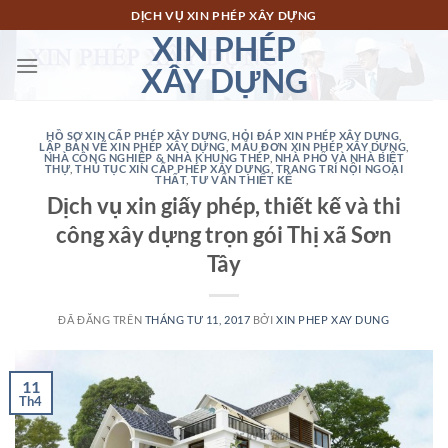
Chuyển
DỊCH VỤ XIN PHÉP XÂY DỰNG
đến
XIN PHÉP
nội
XÂY DỰNG
dung
HỒ SƠ XIN CẤP PHÉP XÂY DỰNG
,
HỎI ĐÁP XIN PHÉP XÂY DỰNG
,
LẬP BẢN VẼ XIN PHÉP XÂY DỰNG
,
MẪU ĐƠN XIN PHÉP XÂY DỰNG
,
NHÀ CÔNG NGHIỆP & NHÀ KHUNG THÉP
,
NHÀ PHỐ VÀ NHÀ BIỆT
THỰ
,
THỦ TỤC XIN CẤP PHÉP XÂY DỰNG
,
TRANG TRÍ NỘI NGOẠI
THẤT
,
TƯ VẤN THIẾT KẾ
Dịch vụ xin giấy phép, thiết kế và thi
công xây dựng trọn gói Thị xã Sơn
Tây
ĐÃ ĐĂNG TRÊN
THÁNG TƯ 11, 2017
BỞI
XIN PHEP XAY DUNG
11
Th4