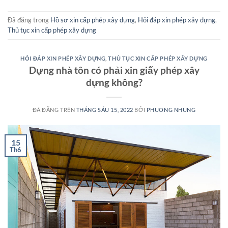
Đã đăng trong
Hồ sơ xin cấp phép xây dựng
,
Hỏi đáp xin phép xây dựng
,
Thủ tục xin cấp phép xây dựng
HỎI ĐÁP XIN PHÉP XÂY DỰNG
,
THỦ TỤC XIN CẤP PHÉP XÂY DỰNG
Dựng nhà tôn có phải xin giấy phép xây
dựng không?
ĐÃ ĐĂNG TRÊN
THÁNG SÁU 15, 2022
BỞI
PHUONG NHUNG
15
Th6