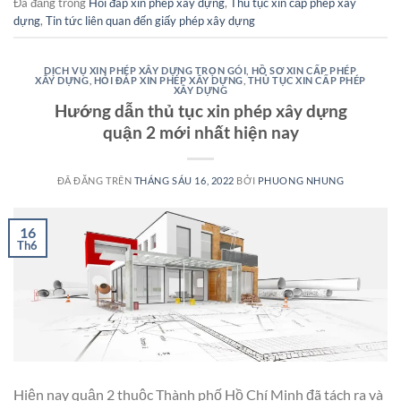
Đã đăng trong
Hỏi đáp xin phép xây dựng
,
Thủ tục xin cấp phép xây
dựng
,
Tin tức liên quan đến giấy phép xây dựng
DỊCH VỤ XIN PHÉP XÂY DỰNG TRỌN GÓI
,
HỒ SƠ XIN CẤP PHÉP
XÂY DỰNG
,
HỎI ĐÁP XIN PHÉP XÂY DỰNG
,
THỦ TỤC XIN CẤP PHÉP
XÂY DỰNG
Hướng dẫn thủ tục xin phép xây dựng
quận 2 mới nhất hiện nay
ĐÃ ĐĂNG TRÊN
THÁNG SÁU 16, 2022
BỞI
PHUONG NHUNG
16
Th6
Hiện nay quận 2 thuộc Thành phố Hồ Chí Minh đã tách ra và