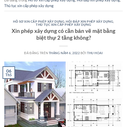
Đã đăng trong
Hồ sơ xin cấp phép xây dựng
,
Hỏi đáp xin phép xây dựng
,
Thủ tục xin cấp phép xây dựng
HỒ SƠ XIN CẤP PHÉP XÂY DỰNG
,
HỎI ĐÁP XIN PHÉP XÂY DỰNG
,
THỦ TỤC XIN CẤP PHÉP XÂY DỰNG
Xin phép xây dựng có cần bản vẽ mặt bằng
biệt thự 2 tầng không?
ĐÃ ĐĂNG TRÊN
THÁNG NĂM 6, 2022
BỞI
THU HOAI
06
Th5