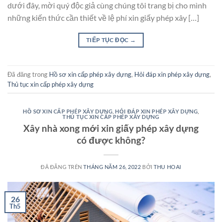
dưới đây, mời quý độc giả cùng chúng tôi trang bị cho mình
những kiến thức cần thiết về lệ phí xin giấy phép xây […]
TIẾP TỤC ĐỌC
→
Đã đăng trong
Hồ sơ xin cấp phép xây dựng
,
Hỏi đáp xin phép xây dựng
,
Thủ tục xin cấp phép xây dựng
HỒ SƠ XIN CẤP PHÉP XÂY DỰNG
,
HỎI ĐÁP XIN PHÉP XÂY DỰNG
,
THỦ TỤC XIN CẤP PHÉP XÂY DỰNG
Xây nhà xong mới xin giấy phép xây dựng
có được không?
ĐÃ ĐĂNG TRÊN
THÁNG NĂM 26, 2022
BỞI
THU HOAI
26
Th5