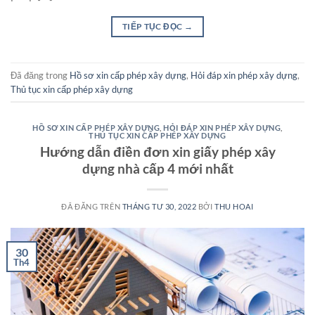
TIẾP TỤC ĐỌC
→
Đã đăng trong
Hồ sơ xin cấp phép xây dựng
,
Hỏi đáp xin phép xây dựng
,
Thủ tục xin cấp phép xây dựng
HỒ SƠ XIN CẤP PHÉP XÂY DỰNG
,
HỎI ĐÁP XIN PHÉP XÂY DỰNG
,
THỦ TỤC XIN CẤP PHÉP XÂY DỰNG
Hướng dẫn điền đơn xin giấy phép xây
dựng nhà cấp 4 mới nhất
ĐÃ ĐĂNG TRÊN
THÁNG TƯ 30, 2022
BỞI
THU HOAI
30
Th4