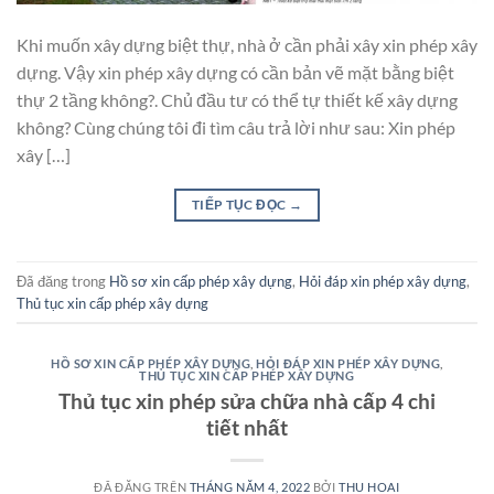
Khi muốn xây dựng biệt thự, nhà ở cần phải xây xin phép xây
dựng. Vậy xin phép xây dựng có cần bản vẽ mặt bằng biệt
thự 2 tầng không?. Chủ đầu tư có thể tự thiết kế xây dựng
không? Cùng chúng tôi đi tìm câu trả lời như sau: Xin phép
xây […]
TIẾP TỤC ĐỌC
→
Đã đăng trong
Hồ sơ xin cấp phép xây dựng
,
Hỏi đáp xin phép xây dựng
,
Thủ tục xin cấp phép xây dựng
HỒ SƠ XIN CẤP PHÉP XÂY DỰNG
,
HỎI ĐÁP XIN PHÉP XÂY DỰNG
,
THỦ TỤC XIN CẤP PHÉP XÂY DỰNG
Thủ tục xin phép sửa chữa nhà cấp 4 chi
tiết nhất
ĐÃ ĐĂNG TRÊN
THÁNG NĂM 4, 2022
BỞI
THU HOAI