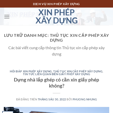
Chuyển
DỊCH VỤ XIN PHÉP XÂY DỰNG
đến
XIN PHÉP
nội
XÂY DỰNG
dung
LƯU TRỮ DANH MỤC:
THỦ TỤC XIN CẤP PHÉP XÂY
DỰNG
Các bài viết cung cấp thông tin Thủ tục xin cấp phép xây
dựng
HỎI ĐÁP XIN PHÉP XÂY DỰNG
,
THỦ TỤC XIN CẤP PHÉP XÂY DỰNG
,
TIN TỨC LIÊN QUAN ĐẾN GIẤY PHÉP XÂY DỰNG
Dựng nhà lắp ghép có cần xin giấy phép
không?
ĐÃ ĐĂNG TRÊN
THÁNG SÁU 30, 2022
BỞI
PHUONG NHUNG