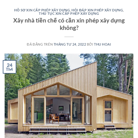
HỒ SƠ XIN CẤP PHÉP XÂY DỰNG
,
HỎI ĐÁP XIN PHÉP XÂY DỰNG
,
THỦ TỤC XIN CẤP PHÉP XÂY DỰNG
Xây nhà tiền chế có cần xin phép xây dựng
không?
ĐÃ ĐĂNG TRÊN
THÁNG TƯ 24, 2022
BỞI
THU HOAI
24
Th4