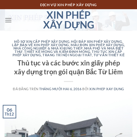
Chuyển
DỊCH VỤ XIN PHÉP XÂY DỰNG
đến
XIN PHÉP
nội
XÂY DỰNG
dung
HỒ SƠ XIN CẤP PHÉP XÂY DỰNG
,
HỎI ĐÁP XIN PHÉP XÂY DỰNG
,
LẬP BẢN VẼ XIN PHÉP XÂY DỰNG
,
MẪU ĐƠN XIN PHÉP XÂY DỰNG
,
NHÀ CÔNG NGHIỆP & NHÀ KHUNG THÉP
,
NHÀ PHỐ VÀ NHÀ BIỆT
THỰ
,
THIẾT KẾ MÓNG VÀ KIỂM ĐỊNH MÓNG
,
THỦ TỤC XIN CẤP
PHÉP XÂY DỰNG
,
TRANG TRÍ NỘI NGOẠI THẤT
,
TƯ VẤN THIẾT KẾ
Thủ tục và các bước xin giấy phép
xây dựng trọn gói quận Bắc Từ Liêm
ĐÃ ĐĂNG TRÊN
THÁNG MƯỜI HAI 6, 2016
BỞI
XIN PHEP XAY DUNG
06
Th12