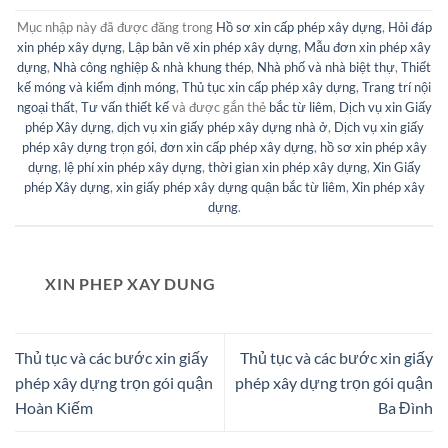
Mục nhập này đã được đăng trong
Hồ sơ xin cấp phép xây dựng
,
Hỏi đáp
xin phép xây dựng
,
Lập bản vẽ xin phép xây dựng
,
Mẫu đơn xin phép xây
dựng
,
Nhà công nghiệp & nhà khung thép
,
Nhà phố và nhà biệt thự
,
Thiết
kế móng và kiểm định móng
,
Thủ tục xin cấp phép xây dựng
,
Trang trí nội
ngoại thất
,
Tư vấn thiết kế
và được gắn thẻ
bắc từ liêm
,
Dịch vụ xin Giấy
phép Xây dựng
,
dịch vụ xin giấy phép xây dựng nhà ở
,
Dịch vụ xin giấy
phép xây dựng trọn gói
,
đơn xin cấp phép xây dựng
,
hồ sơ xin phép xây
dựng
,
lệ phí xin phép xây dựng
,
thời gian xin phép xây dựng
,
Xin Giấy
phép Xây dựng
,
xin giấy phép xây dựng quận bắc từ liêm
,
Xin phép xây
dựng
.
XIN PHEP XAY DUNG
Thủ tục và các bước xin giấy
Thủ tục và các bước xin giấy
phép xây dựng trọn gói quận
phép xây dựng trọn gói quận
Hoàn Kiếm
Ba Đình