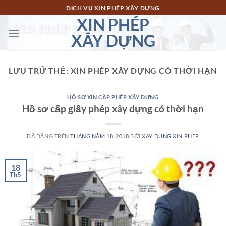
Chuyển
DỊCH VỤ XIN PHÉP XÂY DỰNG
đến
XIN PHÉP
nội
XÂY DỰNG
dung
LƯU TRỮ THẺ:
XIN PHÉP XÂY DỰNG CÓ THỜI HẠN
HỒ SƠ XIN CẤP PHÉP XÂY DỰNG
Hồ sơ cấp giấy phép xây dựng có thời hạn
ĐÃ ĐĂNG TRÊN
THÁNG NĂM 18, 2018
BỞI
XAY DUNG XIN PHEP
18
Th5