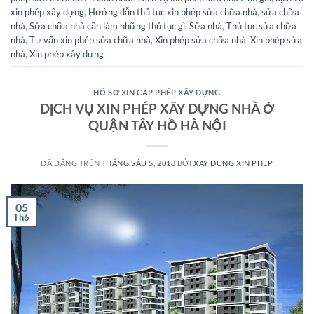
xin phép xây dựng
,
Hướng dẫn thủ tục xin phép sửa chữa nhà
,
sửa chữa
nhà
,
Sửa chữa nhà cần làm những thủ tục gì
,
Sửa nhà
,
Thủ tục sửa chữa
nhà
,
Tư vấn xin phép sửa chữa nhà
,
Xin phép sửa chữa nhà
,
Xin phép sửa
nhà
,
Xin phép xây dựng
HỒ SƠ XIN CẤP PHÉP XÂY DỰNG
DỊCH VỤ XIN PHÉP XÂY DỰNG NHÀ Ở
QUẬN TÂY HỒ HÀ NỘI
ĐÃ ĐĂNG TRÊN
THÁNG SÁU 5, 2018
BỞI
XAY DUNG XIN PHEP
05
Th6