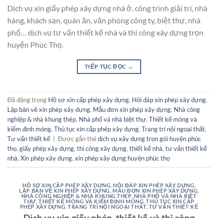
Dịch vụ xin giấy phép xây dựng nhà ở, công trình giải trí, nhà
hàng, khách sạn, quán ăn, văn phòng công ty, biệt thự, nhà
phố… dịch vụ tư vấn thiết kế nhà và thi công xây dựng trọn
huyện Phúc Thọ.
TIẾP TỤC ĐỌC
→
Đã đăng trong
Hồ sơ xin cấp phép xây dựng
,
Hỏi đáp xin phép xây dựng
,
Lập bản vẽ xin phép xây dựng
,
Mẫu đơn xin phép xây dựng
,
Nhà công
nghiệp & nhà khung thép
,
Nhà phố và nhà biệt thự
,
Thiết kế móng và
kiểm định móng
,
Thủ tục xin cấp phép xây dựng
,
Trang trí nội ngoại thất
,
Tư vấn thiết kế
|
Được gắn thẻ
dịch vụ xây dựng trọn gói huyện phúc
thọ
,
giấy phép xây dựng
,
thi công xây dựng
,
thiết kế nhà
,
tư vấn thiết kế
nhà
,
Xin phép xây dựng
,
xin phép xây dựng huyện phúc thọ
HỒ SƠ XIN CẤP PHÉP XÂY DỰNG
,
HỎI ĐÁP XIN PHÉP XÂY DỰNG
,
LẬP BẢN VẼ XIN PHÉP XÂY DỰNG
,
MẪU ĐƠN XIN PHÉP XÂY DỰNG
,
NHÀ CÔNG NGHIỆP & NHÀ KHUNG THÉP
,
NHÀ PHỐ VÀ NHÀ BIỆT
THỰ
,
THIẾT KẾ MÓNG VÀ KIỂM ĐỊNH MÓNG
,
THỦ TỤC XIN CẤP
PHÉP XÂY DỰNG
,
TRANG TRÍ NỘI NGOẠI THẤT
,
TƯ VẤN THIẾT KẾ
Dịch vụ xin giấy phép, thiết kế và thi công