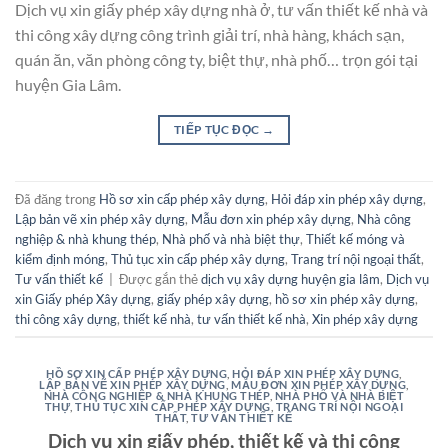
Dịch vụ xin giấy phép xây dựng nhà ở, tư vấn thiết kế nhà và
thi công xây dựng công trình giải trí, nhà hàng, khách sạn,
quán ăn, văn phòng công ty, biệt thự, nhà phố… trọn gói tại
huyện Gia Lâm.
TIẾP TỤC ĐỌC
→
Đã đăng trong
Hồ sơ xin cấp phép xây dựng
,
Hỏi đáp xin phép xây dựng
,
Lập bản vẽ xin phép xây dựng
,
Mẫu đơn xin phép xây dựng
,
Nhà công
nghiệp & nhà khung thép
,
Nhà phố và nhà biệt thự
,
Thiết kế móng và
kiểm định móng
,
Thủ tục xin cấp phép xây dựng
,
Trang trí nội ngoại thất
,
Tư vấn thiết kế
|
Được gắn thẻ
dịch vụ xây dựng huyện gia lâm
,
Dịch vụ
xin Giấy phép Xây dựng
,
giấy phép xây dựng
,
hồ sơ xin phép xây dựng
,
thi công xây dựng
,
thiết kế nhà
,
tư vấn thiết kế nhà
,
Xin phép xây dựng
HỒ SƠ XIN CẤP PHÉP XÂY DỰNG
,
HỎI ĐÁP XIN PHÉP XÂY DỰNG
,
LẬP BẢN VẼ XIN PHÉP XÂY DỰNG
,
MẪU ĐƠN XIN PHÉP XÂY DỰNG
,
NHÀ CÔNG NGHIỆP & NHÀ KHUNG THÉP
,
NHÀ PHỐ VÀ NHÀ BIỆT
THỰ
,
THỦ TỤC XIN CẤP PHÉP XÂY DỰNG
,
TRANG TRÍ NỘI NGOẠI
THẤT
,
TƯ VẤN THIẾT KẾ
Dịch vụ xin giấy phép, thiết kế và thi công