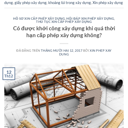
dựng
,
giấy phép xây dựng
,
khoảng lùi trong xây dựng
,
Xin phép xây dựng
HỒ SƠ XIN CẤP PHÉP XÂY DỰNG
,
HỎI ĐÁP XIN PHÉP XÂY DỰNG
,
THỦ TỤC XIN CẤP PHÉP XÂY DỰNG
Có được khởi công xây dựng khi quá thời
hạn cấp phép xây dựng không?
ĐÃ ĐĂNG TRÊN
THÁNG MƯỜI HAI 12, 2017
BỞI
XIN PHEP XAY
DUNG
12
Th12