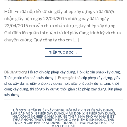
HỎI: Em đã nộp hồ sơ xin giấy phép xây dựng và đã được
nhận giấy hẹn ngày 22/04/2015 nhưng nay đã là ngày
23/04/2015 em vẫn chưa nhận được giấy phép xây dựng.
Gọi điện lên quận thì quận trả lời giấy đang trình ký và chưa
chuyển xuống. Quý công ty cho em […]
TIẾP TỤC ĐỌC
→
Đã đăng trong
Hồ sơ xin cấp phép xây dựng
,
Hỏi đáp xin phép xây dựng
,
Thủ tục xin cấp phép xây dựng
|
Được gắn thẻ
cấp phép xây dựng
,
giấy
phép xây dựng
,
giấy phép xây dựng mới
,
giấy phép xây dựng tạm
,
khởi
công xây dựng
,
thi công xây dựng
,
thời gian cấp phép xây dựng
,
Xin phép
xây dựng
HỒ SƠ XIN CẤP PHÉP XÂY DỰNG
,
HỎI ĐÁP XIN PHÉP XÂY DỰNG
,
LẬP BẢN VẼ XIN PHÉP XÂY DỰNG
,
MẪU ĐƠN XIN PHÉP XÂY DỰNG
,
NHÀ CÔNG NGHIỆP & NHÀ KHUNG THÉP
,
NHÀ PHỐ VÀ NHÀ BIỆT
THỰ
,
PHONG THỦY
,
THIẾT KẾ MÓNG VÀ KIỂM ĐỊNH MÓNG
,
THỦ
TỤC XIN CẤP PHÉP XÂY DỰNG
,
TRANG TRÍ NỘI NGOẠI THẤT
,
TƯ
VẤN THIẾT KẾ