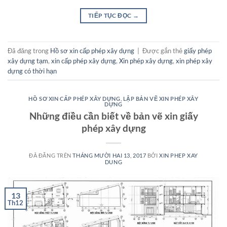
TIẾP TỤC ĐỌC
→
Đã đăng trong
Hồ sơ xin cấp phép xây dựng
|
Được gắn thẻ
giấy phép
xây dựng tạm
,
xin cấp phép xây dựng
,
Xin phép xây dựng
,
xin phép xây
dựng có thời hạn
HỒ SƠ XIN CẤP PHÉP XÂY DỰNG
,
LẬP BẢN VẼ XIN PHÉP XÂY
DỰNG
Những điều cần biết về bản vẽ xin giấy
phép xây dựng
ĐÃ ĐĂNG TRÊN
THÁNG MƯỜI HAI 13, 2017
BỞI
XIN PHEP XAY
DUNG
13
Th12