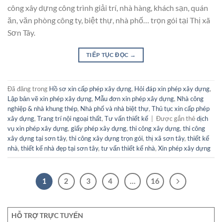
công xây dựng công trình giải trí, nhà hàng, khách sạn, quán
ăn, văn phòng công ty, biệt thự, nhà phố… trọn gói tại Thị xã
Sơn Tây.
TIẾP TỤC ĐỌC
→
Đã đăng trong
Hồ sơ xin cấp phép xây dựng
,
Hỏi đáp xin phép xây dựng
,
Lập bản vẽ xin phép xây dựng
,
Mẫu đơn xin phép xây dựng
,
Nhà công
nghiệp & nhà khung thép
,
Nhà phố và nhà biệt thự
,
Thủ tục xin cấp phép
xây dựng
,
Trang trí nội ngoại thất
,
Tư vấn thiết kế
|
Được gắn thẻ
dịch
vụ xin phép xây dựng
,
giấy phép xây dựng
,
thi công xây dựng
,
thi công
xây dựng tại sơn tây
,
thi công xây dựng trọn gói
,
thị xã sơn tây
,
thiết kế
nhà
,
thiết kế nhà đẹp tại sơn tây
,
tư vấn thiết kế nhà
,
Xin phép xây dựng
1
2
3
4
…
16
HỖ TRỢ TRỰC TUYẾN