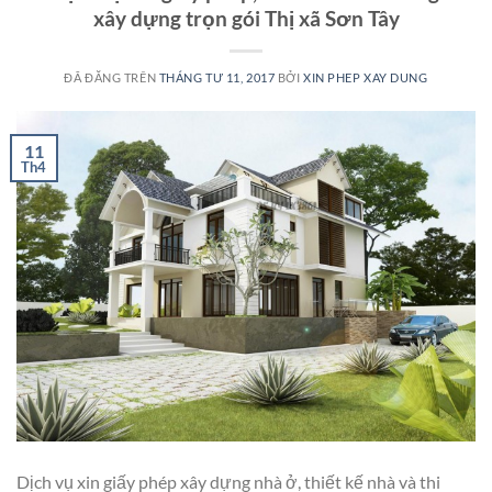
xây dựng trọn gói Thị xã Sơn Tây
ĐÃ ĐĂNG TRÊN
THÁNG TƯ 11, 2017
BỞI
XIN PHEP XAY DUNG
11
Th4
Dịch vụ xin giấy phép xây dựng nhà ở, thiết kế nhà và thi