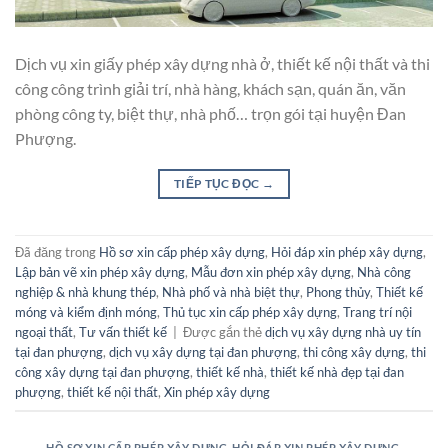
Dịch vụ xin giấy phép xây dựng nhà ở, thiết kế nội thất và thi
công công trình giải trí, nhà hàng, khách sạn, quán ăn, văn
phòng công ty, biệt thự, nhà phố… trọn gói tại huyện Đan
Phượng.
TIẾP TỤC ĐỌC
→
Đã đăng trong
Hồ sơ xin cấp phép xây dựng
,
Hỏi đáp xin phép xây dựng
,
Lập bản vẽ xin phép xây dựng
,
Mẫu đơn xin phép xây dựng
,
Nhà công
nghiệp & nhà khung thép
,
Nhà phố và nhà biệt thự
,
Phong thủy
,
Thiết kế
móng và kiểm định móng
,
Thủ tục xin cấp phép xây dựng
,
Trang trí nội
ngoại thất
,
Tư vấn thiết kế
|
Được gắn thẻ
dịch vụ xây dựng nhà uy tín
tại đan phượng
,
dịch vụ xây dựng tại đan phượng
,
thi công xây dựng
,
thi
công xây dựng tại đan phượng
,
thiết kế nhà
,
thiết kế nhà đẹp tại đan
phượng
,
thiết kế nội thất
,
Xin phép xây dựng
HỒ SƠ XIN CẤP PHÉP XÂY DỰNG
,
HỎI ĐÁP XIN PHÉP XÂY DỰNG
,