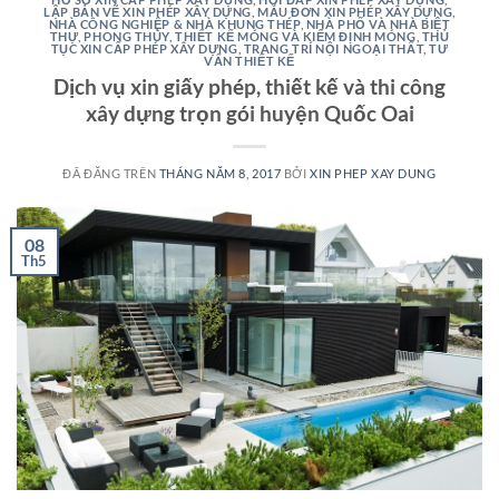
LẬP BẢN VẼ XIN PHÉP XÂY DỰNG
,
MẪU ĐƠN XIN PHÉP XÂY DỰNG
,
NHÀ CÔNG NGHIỆP & NHÀ KHUNG THÉP
,
NHÀ PHỐ VÀ NHÀ BIỆT
THỰ
,
PHONG THỦY
,
THIẾT KẾ MÓNG VÀ KIỂM ĐỊNH MÓNG
,
THỦ
TỤC XIN CẤP PHÉP XÂY DỰNG
,
TRANG TRÍ NỘI NGOẠI THẤT
,
TƯ
VẤN THIẾT KẾ
Dịch vụ xin giấy phép, thiết kế và thi công
xây dựng trọn gói huyện Quốc Oai
ĐÃ ĐĂNG TRÊN
THÁNG NĂM 8, 2017
BỞI
XIN PHEP XAY DUNG
08
Th5