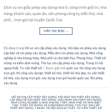
Dịch vụ xin giấy phép xây dựng nhà ở, công trình giải trí, nhà
hàng, khách sạn, quán ăn, văn phòng công ty, biệt thự, nhà
phố… trọn gói tại huyện Quốc Oai.
TIẾP TỤC ĐỌC
→
Đã đăng trong
Hồ sơ xin cấp phép xây dựng
,
Hỏi đáp xin phép xây dựng
,
Lập bản vẽ xin phép xây dựng
,
Mẫu đơn xin phép xây dựng
,
Nhà công
nghiệp & nhà khung thép
,
Nhà phố và nhà biệt thự
,
Phong thủy
,
Thiết kế
móng và kiểm định móng
,
Thủ tục xin cấp phép xây dựng
,
Trang trí nội
ngoại thất
,
Tư vấn thiết kế
|
Được gắn thẻ
quốc oai
,
thi công xây dựng
trọn gói
,
thi công xây dựngt
,
thiết kế nhà
,
thiết kế nhà đẹp
,
tư vấn thiết
kế nhà
,
xây dựng trọn gói
,
xây dựng trọn gói huyện quốc oai
,
Xin phép
xây dựng
HỒ SƠ XIN CẤP PHÉP XÂY DỰNG
,
HỎI ĐÁP XIN PHÉP XÂY DỰNG
,
LẬP BẢN VẼ XIN PHÉP XÂY DỰNG
,
MẪU ĐƠN XIN PHÉP XÂY DỰNG
,
NHÀ CÔNG NGHIỆP & NHÀ KHUNG THÉP
,
NHÀ PHỐ VÀ NHÀ BIỆT
THỰ
,
THIẾT KẾ MÓNG VÀ KIỂM ĐỊNH MÓNG
,
THỦ TỤC XIN CẤP
PHÉP XÂY DỰNG
,
TRANG TRÍ NỘI NGOẠI THẤT
,
TƯ VẤN THIẾT KẾ