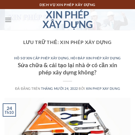
Chuyển
DỊCH VỤ XIN PHÉP XÂY DỰNG
đến
XIN PHÉP
nội
XÂY DỰNG
dung
LƯU TRỮ THẺ:
XIN PHÉP XÂY DỰNG
HỒ SƠ XIN CẤP PHÉP XÂY DỰNG
,
HỎI ĐÁP XIN PHÉP XÂY DỰNG
Sửa chữa & cải tạo lại nhà ở có cần xin
phép xây dựng không?
ĐÃ ĐĂNG TRÊN
THÁNG MƯỜI 24, 2022
BỞI
XIN PHEP XAY DUNG
24
Th10