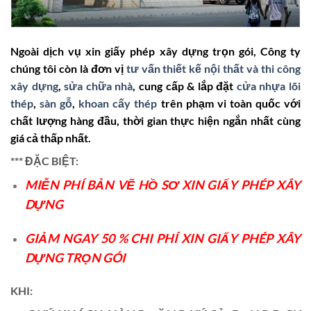
Ngoài dịch vụ xin giấy phép xây dựng trọn gói, Công ty
chúng tôi còn là đơn vị
tư vấn thiết kế nội thất và thi công
xây dựng
,
sửa chữa nhà
, cung cấp & lắp đặt
cửa nhựa lõi
thép
,
sàn gỗ
,
khoan cấy thép
trên phạm vi toàn quốc với
chất lượng hàng đầu, thời gian thực hiện ngắn nhất cùng
giá cả thấp nhất.
*** ĐẶC BIỆT:
MIỄN PHÍ BẢN VẼ HỒ SƠ XIN GIẤY PHÉP XÂY
DỰNG
GIẢM NGAY 50 % CHI PHÍ XIN GIẤY PHÉP XÂY
DỰNG TRỌN GÓI
KHI: