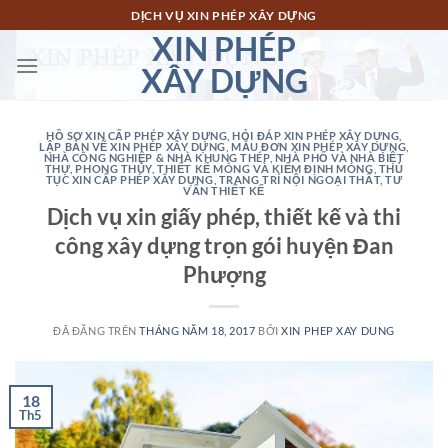
Chuyển
DỊCH VỤ XIN PHÉP XÂY DỰNG
đến
XIN PHÉP
nội
XÂY DỰNG
dung
HỒ SƠ XIN CẤP PHÉP XÂY DỰNG
,
HỎI ĐÁP XIN PHÉP XÂY DỰNG
,
LẬP BẢN VẼ XIN PHÉP XÂY DỰNG
,
MẪU ĐƠN XIN PHÉP XÂY DỰNG
,
NHÀ CÔNG NGHIỆP & NHÀ KHUNG THÉP
,
NHÀ PHỐ VÀ NHÀ BIỆT
THỰ
,
PHONG THỦY
,
THIẾT KẾ MÓNG VÀ KIỂM ĐỊNH MÓNG
,
THỦ
TỤC XIN CẤP PHÉP XÂY DỰNG
,
TRANG TRÍ NỘI NGOẠI THẤT
,
TƯ
VẤN THIẾT KẾ
Dịch vụ xin giấy phép, thiết kế và thi
công xây dựng trọn gói huyện Đan
Phượng
ĐÃ ĐĂNG TRÊN
THÁNG NĂM 18, 2017
BỞI
XIN PHEP XAY DUNG
18
Th5