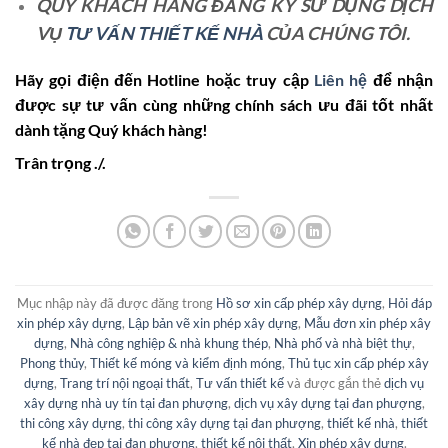
QUÝ KHÁCH HÀNG ĐĂNG KÝ SỬ DỤNG DỊCH
VỤ
TƯ VẤN THIẾT KẾ NHÀ
CỦA CHÚNG TÔI.
Hãy gọi điện đến Hotline hoặc truy cập
Liên hệ
để nhận
được sự tư vấn cùng những chính sách ưu đãi tốt nhất
dành tặng Quý khách hàng!
Trân trọng ./.
Mục nhập này đã được đăng trong
Hồ sơ xin cấp phép xây dựng
,
Hỏi đáp
xin phép xây dựng
,
Lập bản vẽ xin phép xây dựng
,
Mẫu đơn xin phép xây
dựng
,
Nhà công nghiệp & nhà khung thép
,
Nhà phố và nhà biệt thự
,
Phong thủy
,
Thiết kế móng và kiểm định móng
,
Thủ tục xin cấp phép xây
dựng
,
Trang trí nội ngoại thất
,
Tư vấn thiết kế
và được gắn thẻ
dịch vụ
xây dựng nhà uy tín tại đan phượng
,
dịch vụ xây dựng tại đan phượng
,
thi công xây dựng
,
thi công xây dựng tại đan phượng
,
thiết kế nhà
,
thiết
kế nhà đẹp tại đan phượng
,
thiết kế nội thất
,
Xin phép xây dựng
.