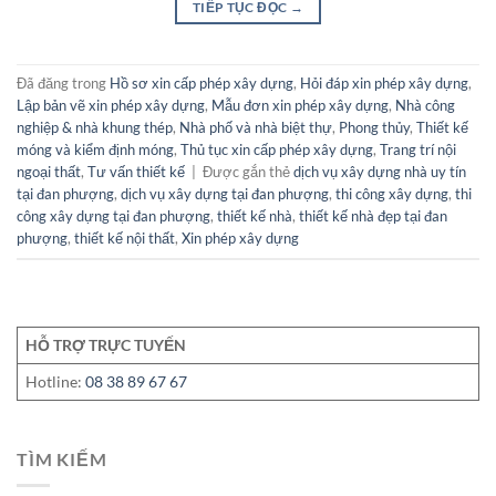
TIẾP TỤC ĐỌC
→
Đã đăng trong
Hồ sơ xin cấp phép xây dựng
,
Hỏi đáp xin phép xây dựng
,
Lập bản vẽ xin phép xây dựng
,
Mẫu đơn xin phép xây dựng
,
Nhà công
nghiệp & nhà khung thép
,
Nhà phố và nhà biệt thự
,
Phong thủy
,
Thiết kế
móng và kiểm định móng
,
Thủ tục xin cấp phép xây dựng
,
Trang trí nội
ngoại thất
,
Tư vấn thiết kế
|
Được gắn thẻ
dịch vụ xây dựng nhà uy tín
tại đan phượng
,
dịch vụ xây dựng tại đan phượng
,
thi công xây dựng
,
thi
công xây dựng tại đan phượng
,
thiết kế nhà
,
thiết kế nhà đẹp tại đan
phượng
,
thiết kế nội thất
,
Xin phép xây dựng
HỖ TRỢ TRỰC TUYẾN
Hotline:
08 38 89 67 67
TÌM KIẾM