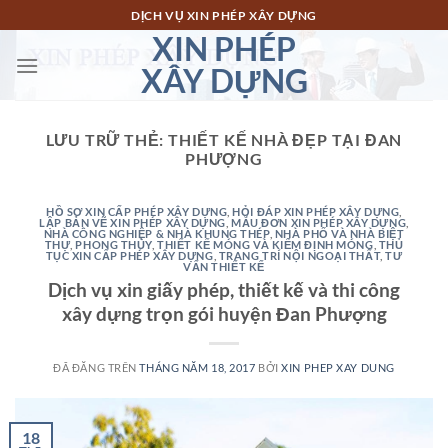
Chuyển
DỊCH VỤ XIN PHÉP XÂY DỰNG
đến
XIN PHÉP
nội
XÂY DỰNG
dung
LƯU TRỮ THẺ:
THIẾT KẾ NHÀ ĐẸP TẠI ĐAN
PHƯỢNG
HỒ SƠ XIN CẤP PHÉP XÂY DỰNG
,
HỎI ĐÁP XIN PHÉP XÂY DỰNG
,
LẬP BẢN VẼ XIN PHÉP XÂY DỰNG
,
MẪU ĐƠN XIN PHÉP XÂY DỰNG
,
NHÀ CÔNG NGHIỆP & NHÀ KHUNG THÉP
,
NHÀ PHỐ VÀ NHÀ BIỆT
THỰ
,
PHONG THỦY
,
THIẾT KẾ MÓNG VÀ KIỂM ĐỊNH MÓNG
,
THỦ
TỤC XIN CẤP PHÉP XÂY DỰNG
,
TRANG TRÍ NỘI NGOẠI THẤT
,
TƯ
VẤN THIẾT KẾ
Dịch vụ xin giấy phép, thiết kế và thi công
xây dựng trọn gói huyện Đan Phượng
ĐÃ ĐĂNG TRÊN
THÁNG NĂM 18, 2017
BỞI
XIN PHEP XAY DUNG
18