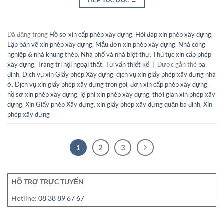
TIẾP TỤC ĐỌC
→
Đã đăng trong
Hồ sơ xin cấp phép xây dựng
,
Hỏi đáp xin phép xây dựng
,
Lập bản vẽ xin phép xây dựng
,
Mẫu đơn xin phép xây dựng
,
Nhà công
nghiệp & nhà khung thép
,
Nhà phố và nhà biệt thự
,
Thủ tục xin cấp phép
xây dựng
,
Trang trí nội ngoại thất
,
Tư vấn thiết kế
|
Được gắn thẻ
ba
đình
,
Dịch vụ xin Giấy phép Xây dựng
,
dịch vụ xin giấy phép xây dựng nhà
ở
,
Dịch vụ xin giấy phép xây dựng trọn gói
,
đơn xin cấp phép xây dựng
,
hồ sơ xin phép xây dựng
,
lệ phí xin phép xây dựng
,
thời gian xin phép xây
dựng
,
Xin Giấy phép Xây dựng
,
xin giấy phép xây dựng quận ba đình
,
Xin
phép xây dựng
1
2
3
HỖ TRỢ TRỰC TUYẾN
Hotline:
08 38 89 67 67