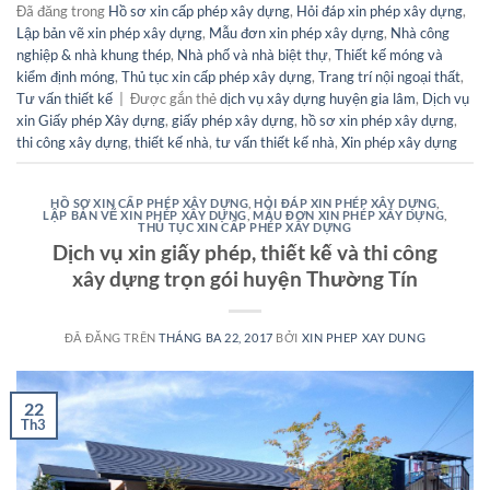
Đã đăng trong
Hồ sơ xin cấp phép xây dựng
,
Hỏi đáp xin phép xây dựng
,
Lập bản vẽ xin phép xây dựng
,
Mẫu đơn xin phép xây dựng
,
Nhà công
nghiệp & nhà khung thép
,
Nhà phố và nhà biệt thự
,
Thiết kế móng và
kiểm định móng
,
Thủ tục xin cấp phép xây dựng
,
Trang trí nội ngoại thất
,
Tư vấn thiết kế
|
Được gắn thẻ
dịch vụ xây dựng huyện gia lâm
,
Dịch vụ
xin Giấy phép Xây dựng
,
giấy phép xây dựng
,
hồ sơ xin phép xây dựng
,
thi công xây dựng
,
thiết kế nhà
,
tư vấn thiết kế nhà
,
Xin phép xây dựng
HỒ SƠ XIN CẤP PHÉP XÂY DỰNG
,
HỎI ĐÁP XIN PHÉP XÂY DỰNG
,
LẬP BẢN VẼ XIN PHÉP XÂY DỰNG
,
MẪU ĐƠN XIN PHÉP XÂY DỰNG
,
THỦ TỤC XIN CẤP PHÉP XÂY DỰNG
Dịch vụ xin giấy phép, thiết kế và thi công
xây dựng trọn gói huyện Thường Tín
ĐÃ ĐĂNG TRÊN
THÁNG BA 22, 2017
BỞI
XIN PHEP XAY DUNG
22
Th3