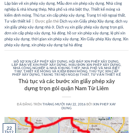
Lập bản vẽ xin phép xây dựng
,
Mẫu đơn xin phép xây dựng
,
Nhà công
nghiệp & nhà khung thép
,
Nhà phố và nhà biệt thự
,
Thiết kế móng và
kiểm định móng
,
Thủ tục xin cấp phép xây dựng
,
Trang trí nội ngoại thất
,
Tư vấn thiết kế
|
Được gắn thẻ
Dịch vụ xin Giấy phép Xây dựng
,
dịch vụ
xin giấy phép xây dựng nhà ở
,
Dịch vụ xin giấy phép xây dựng trọn gói
,
đơn xin cấp phép xây dựng
,
hà đông
,
hồ sơ xin phép xây dựng
,
lệ phí xin
phép xây dựng
,
thời gian xin phép xây dựng
,
Xin Giấy phép Xây dựng
,
Xin
phép xây dựng
,
xin phép xây dựng tại hà đông
HỒ SƠ XIN CẤP PHÉP XÂY DỰNG
,
HỎI ĐÁP XIN PHÉP XÂY DỰNG
,
LẬP BẢN VẼ XIN PHÉP XÂY DỰNG
,
MẪU ĐƠN XIN PHÉP XÂY DỰNG
,
NHÀ CÔNG NGHIỆP & NHÀ KHUNG THÉP
,
NHÀ PHỐ VÀ NHÀ BIỆT
THỰ
,
THIẾT KẾ MÓNG VÀ KIỂM ĐỊNH MÓNG
,
THỦ TỤC XIN CẤP
PHÉP XÂY DỰNG
,
TRANG TRÍ NỘI NGOẠI THẤT
,
TƯ VẤN THIẾT KẾ
Thủ tục và các bước xin giấy phép xây
dựng trọn gói quận Nam Từ Liêm
ĐÃ ĐĂNG TRÊN
THÁNG MƯỜI HAI 22, 2016
BỞI
XIN PHEP XAY
DUNG
22
Th12