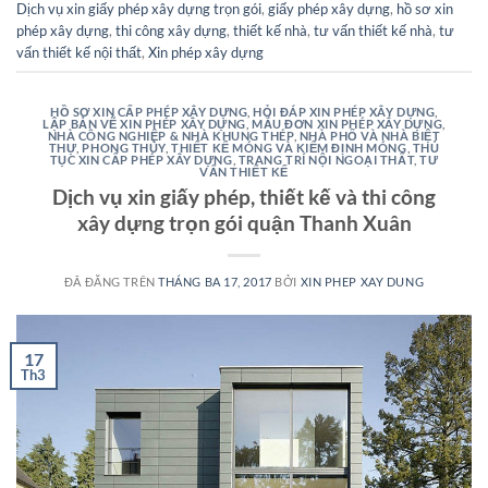
Dịch vụ xin giấy phép xây dựng trọn gói
,
giấy phép xây dựng
,
hồ sơ xin
phép xây dựng
,
thi công xây dựng
,
thiết kế nhà
,
tư vấn thiết kế nhà
,
tư
vấn thiết kế nội thất
,
Xin phép xây dựng
HỒ SƠ XIN CẤP PHÉP XÂY DỰNG
,
HỎI ĐÁP XIN PHÉP XÂY DỰNG
,
LẬP BẢN VẼ XIN PHÉP XÂY DỰNG
,
MẪU ĐƠN XIN PHÉP XÂY DỰNG
,
NHÀ CÔNG NGHIỆP & NHÀ KHUNG THÉP
,
NHÀ PHỐ VÀ NHÀ BIỆT
THỰ
,
PHONG THỦY
,
THIẾT KẾ MÓNG VÀ KIỂM ĐỊNH MÓNG
,
THỦ
TỤC XIN CẤP PHÉP XÂY DỰNG
,
TRANG TRÍ NỘI NGOẠI THẤT
,
TƯ
VẤN THIẾT KẾ
Dịch vụ xin giấy phép, thiết kế và thi công
xây dựng trọn gói quận Thanh Xuân
ĐÃ ĐĂNG TRÊN
THÁNG BA 17, 2017
BỞI
XIN PHEP XAY DUNG
17
Th3