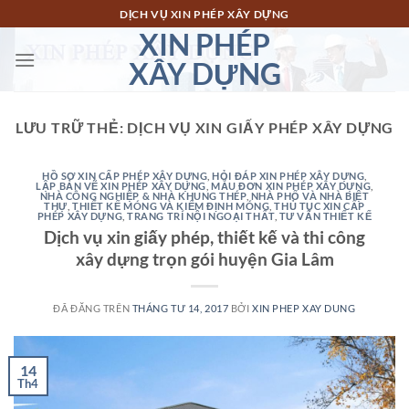
Chuyển
DỊCH VỤ XIN PHÉP XÂY DỰNG
đến
XIN PHÉP
nội
XÂY DỰNG
dung
LƯU TRỮ THẺ:
DỊCH VỤ XIN GIẤY PHÉP XÂY DỰNG
HỒ SƠ XIN CẤP PHÉP XÂY DỰNG
,
HỎI ĐÁP XIN PHÉP XÂY DỰNG
,
LẬP BẢN VẼ XIN PHÉP XÂY DỰNG
,
MẪU ĐƠN XIN PHÉP XÂY DỰNG
,
NHÀ CÔNG NGHIỆP & NHÀ KHUNG THÉP
,
NHÀ PHỐ VÀ NHÀ BIỆT
THỰ
,
THIẾT KẾ MÓNG VÀ KIỂM ĐỊNH MÓNG
,
THỦ TỤC XIN CẤP
PHÉP XÂY DỰNG
,
TRANG TRÍ NỘI NGOẠI THẤT
,
TƯ VẤN THIẾT KẾ
Dịch vụ xin giấy phép, thiết kế và thi công
xây dựng trọn gói huyện Gia Lâm
ĐÃ ĐĂNG TRÊN
THÁNG TƯ 14, 2017
BỞI
XIN PHEP XAY DUNG
14
Th4