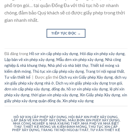
phố trọn gói… tại quận Đống Đa với thủ tục hồ sơ nhanh
chóng, đảm bảo Quý khách sẽ có được giấy phép trong thời
gian nhanh nhất.
TIẾP TỤC ĐỌC
→
Đã đăng trong
Hồ sơ xin cấp phép xây dựng
,
Hỏi đáp xin phép xây dựng
,
Lập bản vẽ xin phép xây dựng
,
Mẫu đơn xin phép xây dựng
,
Nhà công
nghiệp & nhà khung thép
,
Nhà phố và nhà biệt thự
,
Thiết kế móng và
kiểm định móng
,
Thủ tục xin cấp phép xây dựng
,
Trang trí nội ngoại thất
,
Tư vấn thiết kế
|
Được gắn thẻ
Dịch vụ xin Giấy phép Xây dựng
,
dịch vụ
xin giấy phép xây dựng nhà ở
,
Dịch vụ xin giấy phép xây dựng trọn gói
,
đơn xin cấp phép xây dựng
,
đống đa
,
hồ sơ xin phép xây dựng
,
lệ phí xin
phép xây dựng
,
thời gian xin phép xây dựng
,
Xin Giấy phép Xây dựng
,
xin
giấy phép xây dựng quận đống đa
,
Xin phép xây dựng
HỒ SƠ XIN CẤP PHÉP XÂY DỰNG
,
HỎI ĐÁP XIN PHÉP XÂY DỰNG
,
LẬP BẢN VẼ XIN PHÉP XÂY DỰNG
,
MẪU ĐƠN XIN PHÉP XÂY DỰNG
,
NHÀ CÔNG NGHIỆP & NHÀ KHUNG THÉP
,
NHÀ PHỐ VÀ NHÀ BIỆT
THỰ
,
THIẾT KẾ MÓNG VÀ KIỂM ĐỊNH MÓNG
,
THỦ TỤC XIN CẤP
PHÉP XÂY DỰNG
,
TRANG TRÍ NỘI NGOẠI THẤT
,
TƯ VẤN THIẾT KẾ