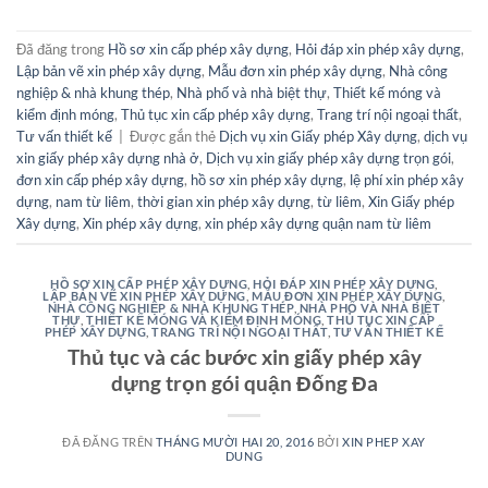
Đã đăng trong
Hồ sơ xin cấp phép xây dựng
,
Hỏi đáp xin phép xây dựng
,
Lập bản vẽ xin phép xây dựng
,
Mẫu đơn xin phép xây dựng
,
Nhà công
nghiệp & nhà khung thép
,
Nhà phố và nhà biệt thự
,
Thiết kế móng và
kiểm định móng
,
Thủ tục xin cấp phép xây dựng
,
Trang trí nội ngoại thất
,
Tư vấn thiết kế
|
Được gắn thẻ
Dịch vụ xin Giấy phép Xây dựng
,
dịch vụ
xin giấy phép xây dựng nhà ở
,
Dịch vụ xin giấy phép xây dựng trọn gói
,
đơn xin cấp phép xây dựng
,
hồ sơ xin phép xây dựng
,
lệ phí xin phép xây
dựng
,
nam từ liêm
,
thời gian xin phép xây dựng
,
từ liêm
,
Xin Giấy phép
Xây dựng
,
Xin phép xây dựng
,
xin phép xây dựng quận nam từ liêm
HỒ SƠ XIN CẤP PHÉP XÂY DỰNG
,
HỎI ĐÁP XIN PHÉP XÂY DỰNG
,
LẬP BẢN VẼ XIN PHÉP XÂY DỰNG
,
MẪU ĐƠN XIN PHÉP XÂY DỰNG
,
NHÀ CÔNG NGHIỆP & NHÀ KHUNG THÉP
,
NHÀ PHỐ VÀ NHÀ BIỆT
THỰ
,
THIẾT KẾ MÓNG VÀ KIỂM ĐỊNH MÓNG
,
THỦ TỤC XIN CẤP
PHÉP XÂY DỰNG
,
TRANG TRÍ NỘI NGOẠI THẤT
,
TƯ VẤN THIẾT KẾ
Thủ tục và các bước xin giấy phép xây
dựng trọn gói quận Đống Đa
ĐÃ ĐĂNG TRÊN
THÁNG MƯỜI HAI 20, 2016
BỞI
XIN PHEP XAY
DUNG