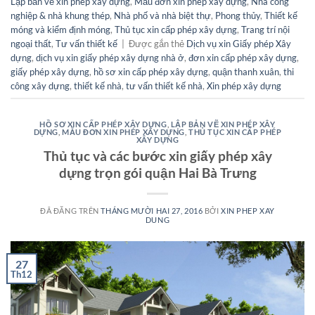
Lập bản vẽ xin phép xây dựng
,
Mẫu đơn xin phép xây dựng
,
Nhà công
nghiệp & nhà khung thép
,
Nhà phố và nhà biệt thự
,
Phong thủy
,
Thiết kế
móng và kiểm định móng
,
Thủ tục xin cấp phép xây dựng
,
Trang trí nội
ngoại thất
,
Tư vấn thiết kế
|
Được gắn thẻ
Dịch vụ xin Giấy phép Xây
dựng
,
dịch vụ xin giấy phép xây dựng nhà ở
,
đơn xin cấp phép xây dựng
,
giấy phép xây dựng
,
hồ sơ xin cấp phép xây dựng
,
quận thanh xuân
,
thi
công xây dựng
,
thiết kế nhà
,
tư vấn thiết kế nhà
,
Xin phép xây dựng
HỒ SƠ XIN CẤP PHÉP XÂY DỰNG
,
LẬP BẢN VẼ XIN PHÉP XÂY
DỰNG
,
MẪU ĐƠN XIN PHÉP XÂY DỰNG
,
THỦ TỤC XIN CẤP PHÉP
XÂY DỰNG
Thủ tục và các bước xin giấy phép xây
dựng trọn gói quận Hai Bà Trưng
ĐÃ ĐĂNG TRÊN
THÁNG MƯỜI HAI 27, 2016
BỞI
XIN PHEP XAY
DUNG
27
Th12