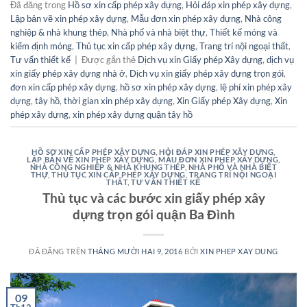
Đã đăng trong
Hồ sơ xin cấp phép xây dựng
,
Hỏi đáp xin phép xây dựng
,
Lập bản vẽ xin phép xây dựng
,
Mẫu đơn xin phép xây dựng
,
Nhà công
nghiệp & nhà khung thép
,
Nhà phố và nhà biệt thự
,
Thiết kế móng và
kiểm định móng
,
Thủ tục xin cấp phép xây dựng
,
Trang trí nội ngoại thất
,
Tư vấn thiết kế
|
Được gắn thẻ
Dịch vụ xin Giấy phép Xây dựng
,
dịch vụ
xin giấy phép xây dựng nhà ở
,
Dịch vụ xin giấy phép xây dựng trọn gói
,
đơn xin cấp phép xây dựng
,
hồ sơ xin phép xây dựng
,
lệ phí xin phép xây
dựng
,
tây hồ
,
thời gian xin phép xây dựng
,
Xin Giấy phép Xây dựng
,
Xin
phép xây dựng
,
xin phép xây dựng quận tây hồ
HỒ SƠ XIN CẤP PHÉP XÂY DỰNG
,
HỎI ĐÁP XIN PHÉP XÂY DỰNG
,
LẬP BẢN VẼ XIN PHÉP XÂY DỰNG
,
MẪU ĐƠN XIN PHÉP XÂY DỰNG
,
NHÀ CÔNG NGHIỆP & NHÀ KHUNG THÉP
,
NHÀ PHỐ VÀ NHÀ BIỆT
THỰ
,
THỦ TỤC XIN CẤP PHÉP XÂY DỰNG
,
TRANG TRÍ NỘI NGOẠI
THẤT
,
TƯ VẤN THIẾT KẾ
Thủ tục và các bước xin giấy phép xây
dựng trọn gói quận Ba Đình
ĐÃ ĐĂNG TRÊN
THÁNG MƯỜI HAI 9, 2016
BỞI
XIN PHEP XAY DUNG
09