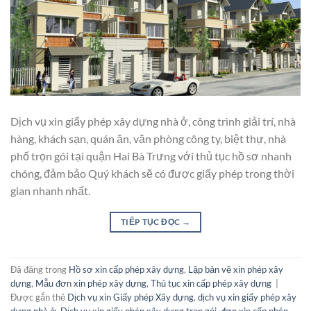
Dịch vụ xin giấy phép xây dựng nhà ở, công trình giải trí, nhà
hàng, khách sạn, quán ăn, văn phòng công ty, biệt thự, nhà
phố trọn gói tại quận Hai Bà Trưng với thủ tục hồ sơ nhanh
chóng, đảm bảo Quý khách sẽ có được giấy phép trong thời
gian nhanh nhất.
TIẾP TỤC ĐỌC
→
Đã đăng trong
Hồ sơ xin cấp phép xây dựng
,
Lập bản vẽ xin phép xây
dựng
,
Mẫu đơn xin phép xây dựng
,
Thủ tục xin cấp phép xây dựng
|
Được gắn thẻ
Dịch vụ xin Giấy phép Xây dựng
,
dịch vụ xin giấy phép xây
dựng nhà ở
,
Dịch vụ xin giấy phép xây dựng trọn gói
,
đơn xin cấp phép