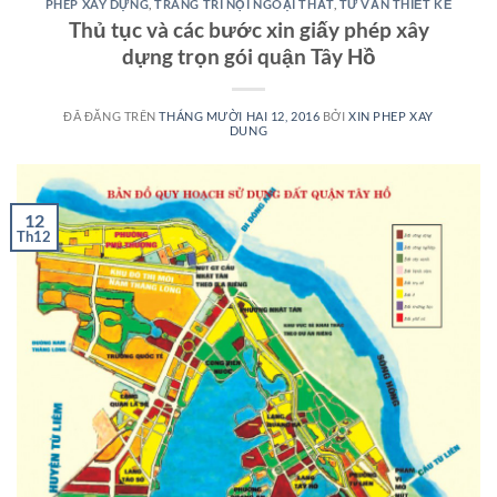
PHÉP XÂY DỰNG
,
TRANG TRÍ NỘI NGOẠI THẤT
,
TƯ VẤN THIẾT KẾ
Thủ tục và các bước xin giấy phép xây
dựng trọn gói quận Tây Hồ
ĐÃ ĐĂNG TRÊN
THÁNG MƯỜI HAI 12, 2016
BỞI
XIN PHEP XAY
DUNG
12
Th12