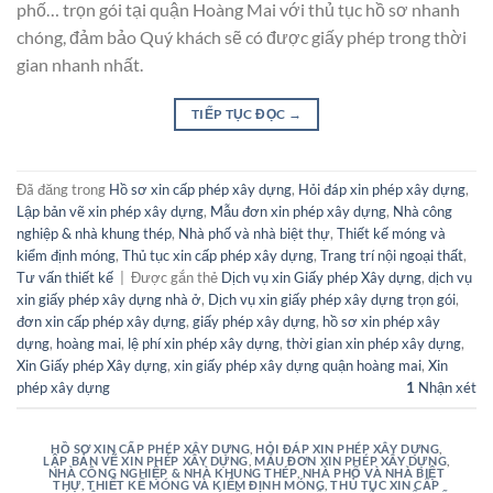
phố… trọn gói tại quận Hoàng Mai với thủ tục hồ sơ nhanh
chóng, đảm bảo Quý khách sẽ có được giấy phép trong thời
gian nhanh nhất.
TIẾP TỤC ĐỌC
→
Đã đăng trong
Hồ sơ xin cấp phép xây dựng
,
Hỏi đáp xin phép xây dựng
,
Lập bản vẽ xin phép xây dựng
,
Mẫu đơn xin phép xây dựng
,
Nhà công
nghiệp & nhà khung thép
,
Nhà phố và nhà biệt thự
,
Thiết kế móng và
kiểm định móng
,
Thủ tục xin cấp phép xây dựng
,
Trang trí nội ngoại thất
,
Tư vấn thiết kế
|
Được gắn thẻ
Dịch vụ xin Giấy phép Xây dựng
,
dịch vụ
xin giấy phép xây dựng nhà ở
,
Dịch vụ xin giấy phép xây dựng trọn gói
,
đơn xin cấp phép xây dựng
,
giấy phép xây dựng
,
hồ sơ xin phép xây
dựng
,
hoàng mai
,
lệ phí xin phép xây dựng
,
thời gian xin phép xây dựng
,
Xin Giấy phép Xây dựng
,
xin giấy phép xây dựng quận hoàng mai
,
Xin
phép xây dựng
1
Nhận xét
HỒ SƠ XIN CẤP PHÉP XÂY DỰNG
,
HỎI ĐÁP XIN PHÉP XÂY DỰNG
,
LẬP BẢN VẼ XIN PHÉP XÂY DỰNG
,
MẪU ĐƠN XIN PHÉP XÂY DỰNG
,
NHÀ CÔNG NGHIỆP & NHÀ KHUNG THÉP
,
NHÀ PHỐ VÀ NHÀ BIỆT
THỰ
,
THIẾT KẾ MÓNG VÀ KIỂM ĐỊNH MÓNG
,
THỦ TỤC XIN CẤP