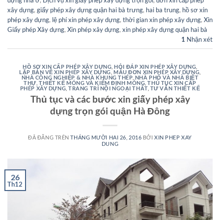
xây dựng
,
giấy phép xây dựng quận hai bà trưng
,
hai ba trung
,
hồ sơ xin
phép xây dựng
,
lệ phí xin phép xây dựng
,
thời gian xin phép xây dựng
,
Xin
Giấy phép Xây dựng
,
Xin phép xây dựng
,
xin phép xây dựng quận hai bà
1
Nhận xét
HỒ SƠ XIN CẤP PHÉP XÂY DỰNG
,
HỎI ĐÁP XIN PHÉP XÂY DỰNG
,
LẬP BẢN VẼ XIN PHÉP XÂY DỰNG
,
MẪU ĐƠN XIN PHÉP XÂY DỰNG
,
NHÀ CÔNG NGHIỆP & NHÀ KHUNG THÉP
,
NHÀ PHỐ VÀ NHÀ BIỆT
THỰ
,
THIẾT KẾ MÓNG VÀ KIỂM ĐỊNH MÓNG
,
THỦ TỤC XIN CẤP
PHÉP XÂY DỰNG
,
TRANG TRÍ NỘI NGOẠI THẤT
,
TƯ VẤN THIẾT KẾ
Thủ tục và các bước xin giấy phép xây
dựng trọn gói quận Hà Đông
ĐÃ ĐĂNG TRÊN
THÁNG MƯỜI HAI 26, 2016
BỞI
XIN PHEP XAY
DUNG
26
Th12