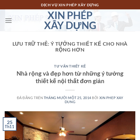
Chuyển
DỊCH VỤ XIN PHÉP XÂY DỰNG
đến
XIN PHÉP
nội
XÂY DỰNG
dung
LƯU TRỮ THẺ:
Ý TƯỞNG THIẾT KẾ CHO NHÀ
RỘNG HƠN
TƯ VẤN THIẾT KẾ
Nhà rộng và đẹp hơn từ những ý tưởng
thiết kế nội thất đơn giản
ĐÃ ĐĂNG TRÊN
THÁNG MƯỜI MỘT 25, 2014
BỞI
XIN PHEP XAY
DUNG
25
Th11