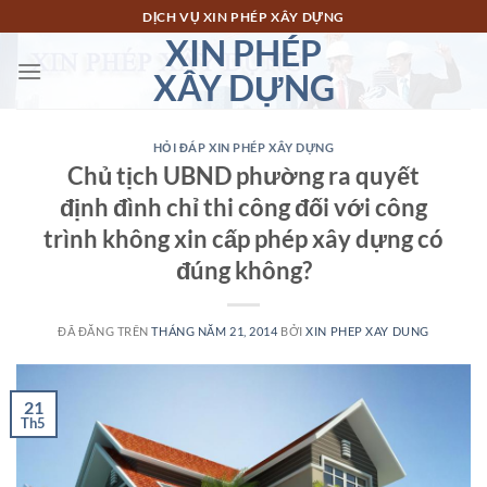
Chuyển
DỊCH VỤ XIN PHÉP XÂY DỰNG
đến
XIN PHÉP
nội
XÂY DỰNG
dung
HỎI ĐÁP XIN PHÉP XÂY DỰNG
Chủ tịch UBND phường ra quyết
định đình chỉ thi công đối với công
trình không xin cấp phép xây dựng có
đúng không?
ĐÃ ĐĂNG TRÊN
THÁNG NĂM 21, 2014
BỞI
XIN PHEP XAY DUNG
21
Th5