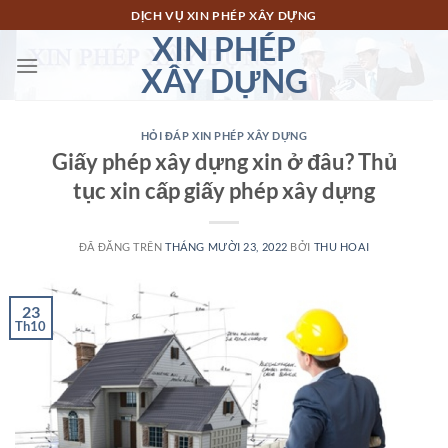
Chuyển
DỊCH VỤ XIN PHÉP XÂY DỰNG
đến
XIN PHÉP
nội
XÂY DỰNG
dung
HỎI ĐÁP XIN PHÉP XÂY DỰNG
Giấy phép xây dựng xin ở đâu? Thủ
tục xin cấp giấy phép xây dựng
ĐÃ ĐĂNG TRÊN
THÁNG MƯỜI 23, 2022
BỞI
THU HOAI
23
Th10