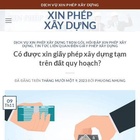
Chuyển
DỊCH VỤ XIN PHÉP XÂY DỰNG
đến
XIN PHÉP
nội
XÂY DỰNG
dung
DỊCH VỤ XIN PHÉP XÂY DỰNG TRỌN GÓI
,
HỎI ĐÁP XIN PHÉP XÂY
DỰNG
,
TIN TỨC LIÊN QUAN ĐẾN GIẤY PHÉP XÂY DỰNG
Có được xin giấy phép xây dựng tạm
trên đất quy hoạch?
ĐÃ ĐĂNG TRÊN
THÁNG MƯỜI MỘT 9, 2023
BỞI
PHUONG NHUNG
09
Th11