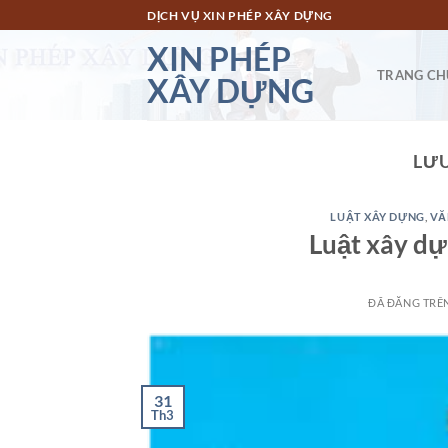
Chuyển
DỊCH VỤ XIN PHÉP XÂY DỰNG
đến
XIN PHÉP
nội
TRANG CH
XÂY DỰNG
dung
LƯU
LUẬT XÂY DỰNG
,
VĂ
Luật xây d
ĐÃ ĐĂNG TRÊ
31
Th3