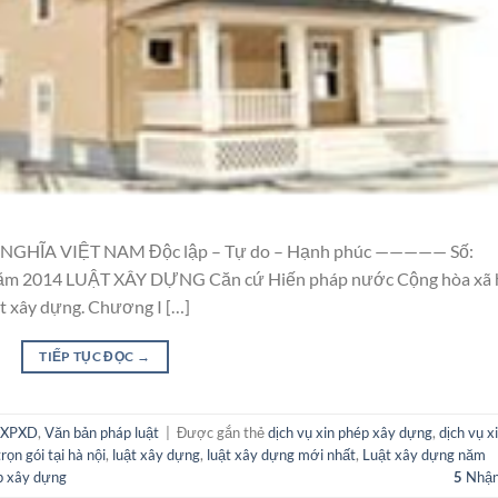
HĨA VIỆT NAM Độc lập – Tự do – Hạnh phúc ————— Số:
năm 2014 LUẬT XÂY DỰNG Căn cứ Hiến pháp nước Cộng hòa xã 
t xây dựng. Chương I […]
TIẾP TỤC ĐỌC
→
n XPXD
,
Văn bản pháp luật
|
Được gắn thẻ
dịch vụ xin phép xây dựng
,
dịch vụ x
rọn gói tại hà nội
,
luật xây dựng
,
luật xây dựng mới nhất
,
Luật xây dựng năm
p xây dựng
5
Nhận