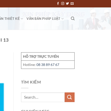
ẤN THIẾT KẾ
VĂN BẢN PHÁP LUẬT
I 13
HỖ TRỢ TRỰC TUYẾN
Hotline:
08 38 89 67 67
TÌM KIẾM