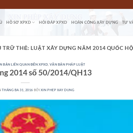
Ủ
HỒ SƠ XPXD
HỎI ĐÁP XPXD
HOÀN CÔNG XÂY DỰNG
TƯ V
 TRỮ THẺ:
LUẬT XÂY DỰNG NĂM 2014 QUỐC HỘ
N BẢN LIÊN QUAN ĐẾN XPXD
,
VĂN BẢN PHÁP LUẬT
ựng 2014 số 50/2014/QH13
N
THÁNG BA 31, 2016
BỞI
XIN PHEP XAY DUNG