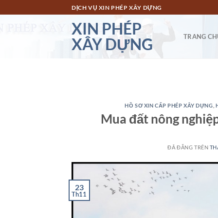
Chuyển
DỊCH VỤ XIN PHÉP XÂY DỰNG
đến
XIN PHÉP
nội
TRANG CH
XÂY DỰNG
dung
HỒ SƠ XIN CẤP PHÉP XÂY DỰNG
,
Mua đất nông nghiệp
ĐÃ ĐĂNG TRÊN
TH
23
Th11