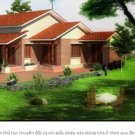
 thủ tục chuyển đổi và xin giấy phép xây dựng nhà ở theo quy đị