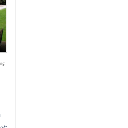
ững
i
 xét