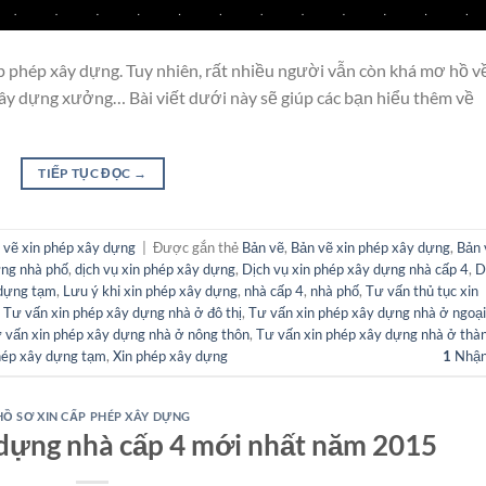
p phép xây dựng. Tuy nhiên, rất nhiều người vẫn còn khá mơ hồ v
ây dựng xưởng… Bài viết dưới này sẽ giúp các bạn hiểu thêm về
TIẾP TỤC ĐỌC
→
 vẽ xin phép xây dựng
|
Được gắn thẻ
Bản vẽ
,
Bản vẽ xin phép xây dựng
,
Bản 
ựng nhà phố
,
dịch vụ xin phép xây dựng
,
Dịch vụ xin phép xây dựng nhà cấp 4
,
D
 dựng tạm
,
Lưu ý khi xin phép xây dựng
,
nhà cấp 4
,
nhà phố
,
Tư vấn thủ tục xin
,
Tư vấn xin phép xây dựng nhà ở đô thị
,
Tư vấn xin phép xây dựng nhà ở ngoại
 vấn xin phép xây dựng nhà ở nông thôn
,
Tư vấn xin phép xây dựng nhà ở thà
hép xây dựng tạm
,
Xin phép xây dựng
1
Nhận
HỒ SƠ XIN CẤP PHÉP XÂY DỰNG
 dựng nhà cấp 4 mới nhất năm 2015