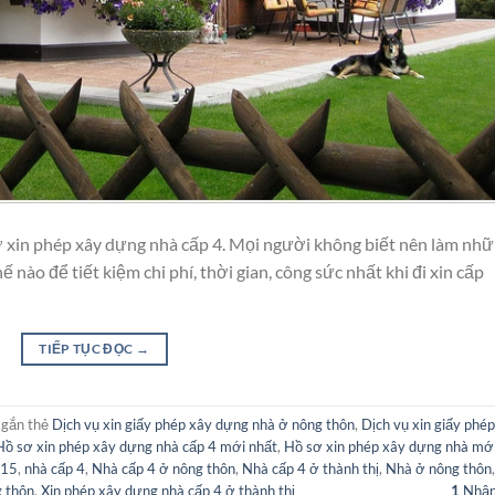
ơ xin phép xây dựng nhà cấp 4. Mọi người không biết nên làm nh
hế nào để tiết kiệm chi phí, thời gian, công sức nhất khi đi xin cấp
TIẾP TỤC ĐỌC
→
gắn thẻ
Dịch vụ xin giấy phép xây dựng nhà ở nông thôn
,
Dịch vụ xin giấy phép
Hồ sơ xin phép xây dựng nhà cấp 4 mới nhất
,
Hồ sơ xin phép xây dựng nhà mớ
015
,
nhà cấp 4
,
Nhà cấp 4 ở nông thôn
,
Nhà cấp 4 ở thành thị
,
Nhà ở nông thôn
,
g thôn
,
Xin phép xây dựng nhà cấp 4 ở thành thị
1
Nhận