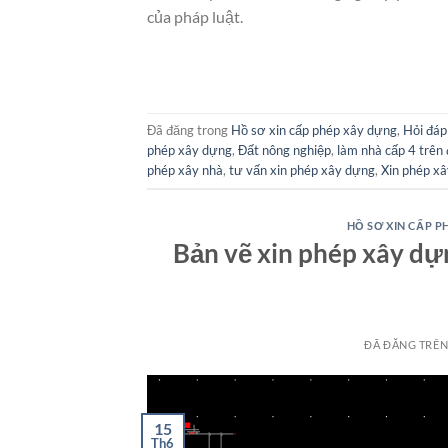
của pháp luật.
Đã đăng trong
Hồ sơ xin cấp phép xây dựng
,
Hỏi đáp
phép xây dựng
,
Đất nông nghiệp
,
làm nhà cấp 4 trên
phép xây nhà
,
tư vấn xin phép xây dựng
,
Xin phép xâ
HỒ SƠ XIN CẤP P
Bản vẽ xin phép xây dự
ĐÃ ĐĂNG TRÊ
15
Th6