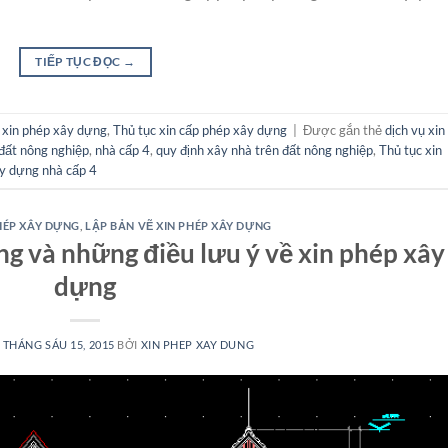
TIẾP TỤC ĐỌC
→
 xin phép xây dựng
,
Thủ tục xin cấp phép xây dựng
|
Được gắn thẻ
dịch vụ xin
 đất nông nghiệp
,
nhà cấp 4
,
quy định xây nhà trên đất nông nghiệp
,
Thủ tục xin
y dựng nhà cấp 4
HÉP XÂY DỰNG
,
LẬP BẢN VẼ XIN PHÉP XÂY DỰNG
ng và những điều lưu ý về xin phép xây
dựng
N
THÁNG SÁU 15, 2015
BỞI
XIN PHEP XAY DUNG