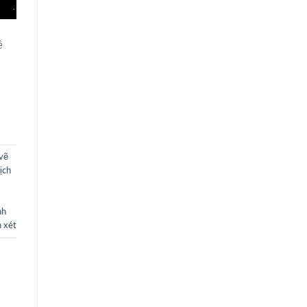
ề
vẽ
ịch
nh
 xét