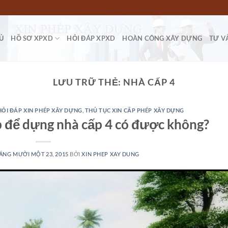
Ủ
HỒ SƠ XPXD
HỎI ĐÁP XPXD
HOÀN CÔNG XÂY DỰNG
TƯ V
LƯU TRỮ THẺ:
NHÀ CẤP 4
HỎI ĐÁP XIN PHÉP XÂY DỰNG
,
THỦ TỤC XIN CẤP PHÉP XÂY DỰNG
 để dựng nhà cấp 4 có được không?
ÁNG MƯỜI MỘT 23, 2015
BỞI
XIN PHEP XAY DUNG