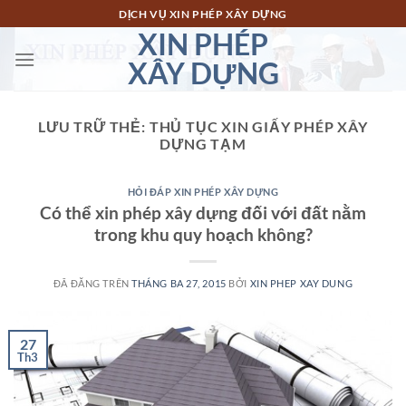
Chuyển
DỊCH VỤ XIN PHÉP XÂY DỰNG
đến
XIN PHÉP
nội
XÂY DỰNG
dung
LƯU TRỮ THẺ:
THỦ TỤC XIN GIẤY PHÉP XÂY
DỰNG TẠM
HỎI ĐÁP XIN PHÉP XÂY DỰNG
Có thể xin phép xây dựng đối với đất nằm
trong khu quy hoạch không?
ĐÃ ĐĂNG TRÊN
THÁNG BA 27, 2015
BỞI
XIN PHEP XAY DUNG
27
Th3