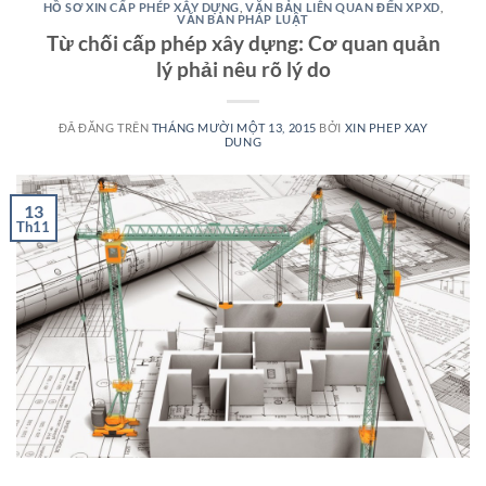
HỒ SƠ XIN CẤP PHÉP XÂY DỰNG
,
VĂN BẢN LIÊN QUAN ĐẾN XPXD
,
VĂN BẢN PHÁP LUẬT
Từ chối cấp phép xây dựng: Cơ quan quản
lý phải nêu rõ lý do
ĐÃ ĐĂNG TRÊN
THÁNG MƯỜI MỘT 13, 2015
BỞI
XIN PHEP XAY
DUNG
13
Th11