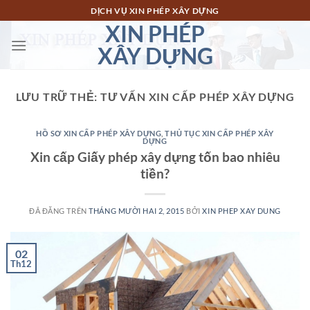
Chuyển
DỊCH VỤ XIN PHÉP XÂY DỰNG
đến
XIN PHÉP
nội
XÂY DỰNG
dung
LƯU TRỮ THẺ:
TƯ VẤN XIN CẤP PHÉP XÂY DỰNG
HỒ SƠ XIN CẤP PHÉP XÂY DỰNG
,
THỦ TỤC XIN CẤP PHÉP XÂY
DỰNG
Xin cấp Giấy phép xây dựng tốn bao nhiêu
tiền?
ĐÃ ĐĂNG TRÊN
THÁNG MƯỜI HAI 2, 2015
BỞI
XIN PHEP XAY DUNG
02
Th12