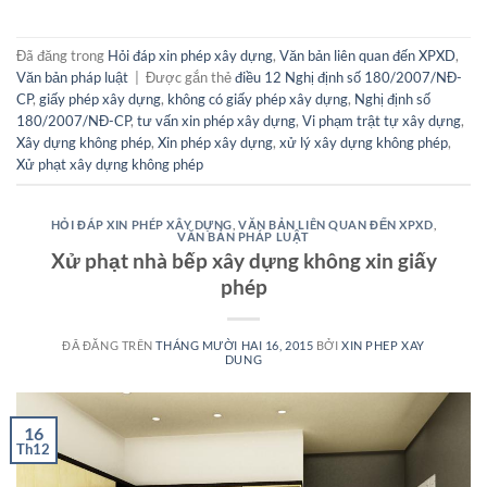
Đã đăng trong
Hỏi đáp xin phép xây dựng
,
Văn bản liên quan đến XPXD
,
Văn bản pháp luật
|
Được gắn thẻ
điều 12 Nghị định số 180/2007/NĐ-
CP
,
giấy phép xây dựng
,
không có giấy phép xây dựng
,
Nghị định số
180/2007/NĐ-CP
,
tư vấn xin phép xây dựng
,
Vi phạm trật tự xây dựng
,
Xây dựng không phép
,
Xin phép xây dựng
,
xử lý xây dựng không phép
,
Xử phạt xây dựng không phép
HỎI ĐÁP XIN PHÉP XÂY DỰNG
,
VĂN BẢN LIÊN QUAN ĐẾN XPXD
,
VĂN BẢN PHÁP LUẬT
Xử phạt nhà bếp xây dựng không xin giấy
phép
ĐÃ ĐĂNG TRÊN
THÁNG MƯỜI HAI 16, 2015
BỞI
XIN PHEP XAY
DUNG
16
Th12