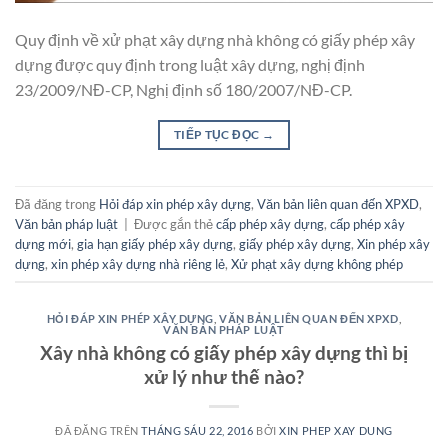
Quy định về xử phạt xây dựng nhà không có giấy phép xây
dựng được quy định trong luật xây dựng, nghị định
23/2009/NĐ-CP, Nghị định số 180/2007/NĐ-CP.
TIẾP TỤC ĐỌC
→
Đã đăng trong
Hỏi đáp xin phép xây dựng
,
Văn bản liên quan đến XPXD
,
Văn bản pháp luật
|
Được gắn thẻ
cấp phép xây dựng
,
cấp phép xây
dựng mới
,
gia hạn giấy phép xây dựng
,
giấy phép xây dựng
,
Xin phép xây
dựng
,
xin phép xây dựng nhà riêng lẻ
,
Xử phạt xây dựng không phép
HỎI ĐÁP XIN PHÉP XÂY DỰNG
,
VĂN BẢN LIÊN QUAN ĐẾN XPXD
,
VĂN BẢN PHÁP LUẬT
Xây nhà không có giấy phép xây dựng thì bị
xử lý như thế nào?
ĐÃ ĐĂNG TRÊN
THÁNG SÁU 22, 2016
BỞI
XIN PHEP XAY DUNG