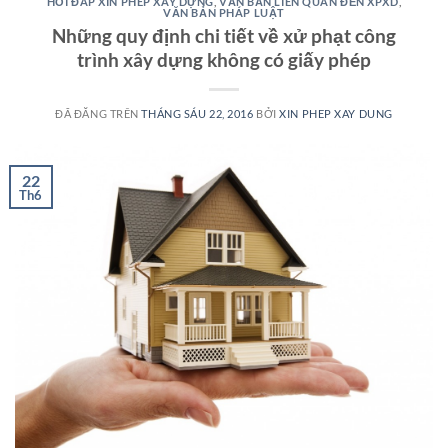
HỎI ĐÁP XIN PHÉP XÂY DỰNG
,
VĂN BẢN LIÊN QUAN ĐẾN XPXD
,
VĂN BẢN PHÁP LUẬT
Những quy định chi tiết về xử phạt công
trình xây dựng không có giấy phép
ĐÃ ĐĂNG TRÊN
THÁNG SÁU 22, 2016
BỞI
XIN PHEP XAY DUNG
22
Th6