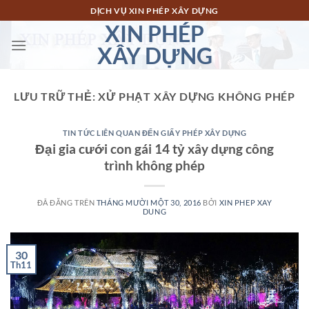
Chuyển
DỊCH VỤ XIN PHÉP XÂY DỰNG
đến
XIN PHÉP
nội
XÂY DỰNG
dung
LƯU TRỮ THẺ:
XỬ PHẠT XÂY DỰNG KHÔNG PHÉP
TIN TỨC LIÊN QUAN ĐẾN GIẤY PHÉP XÂY DỰNG
Đại gia cưới con gái 14 tỷ xây dựng công
trình không phép
ĐÃ ĐĂNG TRÊN
THÁNG MƯỜI MỘT 30, 2016
BỞI
XIN PHEP XAY
DUNG
30
Th11